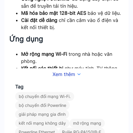
sẵn để truyền tải tín hiệu.
Mã hóa bảo mật 128-bit AES
bảo vệ dữ liệu.
Cài đặt dễ dàng
chỉ cần cắm vào ổ điện và
kết nối thiết bị.
Ứng dụng
Mở rộng mạng Wi-Fi
trong nhà hoặc văn
phòng.
Kết nối các thiết bị
như máy tính, TV thông
Xem thêm
minh, điện thoại, và máy chơi game.
Kết luận
Tag
bộ chuyển đổi mạng Wi-Fi.
Ruijie RG-PA150IB-F là giải pháp mở rộng mạng
bộ chuyển đổi Powerline
đơn giản và hiệu quả, giúp kết nối không dây và
giải pháp mạng gia đình
qua Ethernet với tốc độ cao, lý tưởng cho các gia
kết nối mạng không dây
mở rộng mạng
đình và doanh nghiệp nhỏ.
Powerline Ethernet
Ruijie RG-PA150IB-F