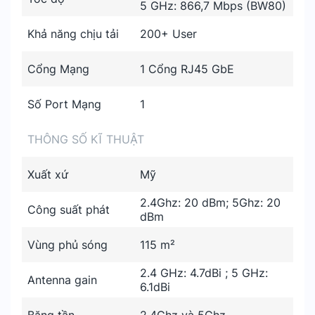
5 GHz: 866,7 Mbps (BW80)
Khả năng chịu tải
200+ User
Cổng Mạng
1 Cổng RJ45 GbE
Số Port Mạng
1
THÔNG SỐ KĨ THUẬT
Xuất xứ
Mỹ
2.4Ghz: 20 dBm; 5Ghz: 20
Công suất phát
dBm
Vùng phủ sóng
115 m²
2.4 GHz: 4.7dBi ; 5 GHz:
Antenna gain
6.1dBi