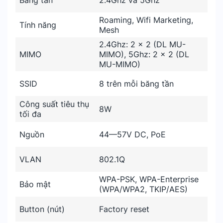
Băng tần
2.4Ghz và 5Ghz
Roaming, Wifi Marketing,
Tính năng
Mesh
2.4Ghz: 2 x 2 (DL MU-
MIMO
MIMO), 5Ghz: 2 x 2 (DL
MU-MIMO)
SSID
8 trên mỗi băng tần
Công suất tiêu thụ
8W
tối đa
Nguồn
44—57V DC, PoE
VLAN
802.1Q
WPA-PSK, WPA-Enterprise
Bảo mật
(WPA/WPA2, TKIP/AES)
Button (nút)
Factory reset