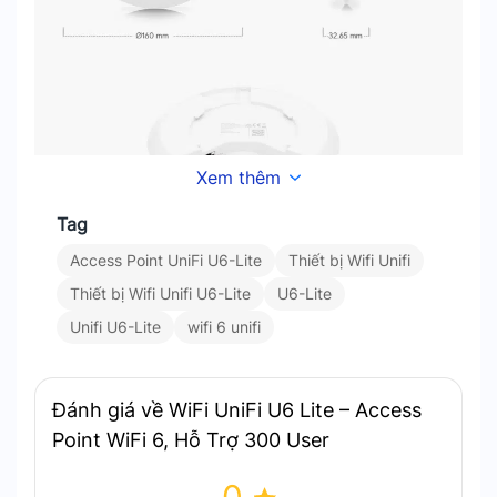
Xem thêm
Tag
Unifi U6 Lite đạt tốc độ lên đến 1501Mbps, 300 User, LAN
gigabit
Access Point UniFi U6-Lite
Thiết bị Wifi Unifi
Thiết bị Wifi Unifi U6-Lite
U6-Lite
Thiết Kế Nhỏ Gọn, Hiện Đại Và Tiết Kiệm Không
Unifi U6-Lite
wifi 6 unifi
Gian
WiFi Unifi U6 Lite
có thiết kế nhỏ gọn và tinh tế,
Đánh giá về WiFi UniFi U6 Lite – Access
dễ dàng lắp đặt và hòa hợp với bất kỳ không gian
Point WiFi 6, Hỗ Trợ 300 User
nào. Với kích thước nhỏ và kiểu dáng hiện đại,
thiết bị này không chỉ tiết kiệm không gian mà còn