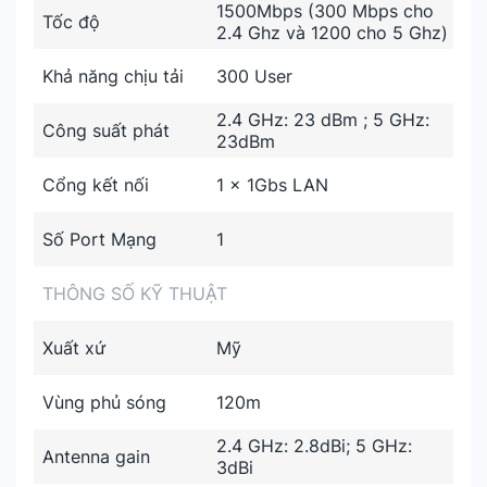
1500Mbps (300 Mbps cho
Tốc độ
2.4 Ghz và 1200 cho 5 Ghz)
Khả năng chịu tải
300 User
2.4 GHz: 23 dBm ; 5 GHz:
Công suất phát
23dBm
Cổng kết nối
1 x 1Gbs LAN
Số Port Mạng
1
THÔNG SỐ KỸ THUẬT
Xuất xứ
Mỹ
Vùng phủ sóng
120m
2.4 GHz: 2.8dBi; 5 GHz:
Antenna gain
3dBi