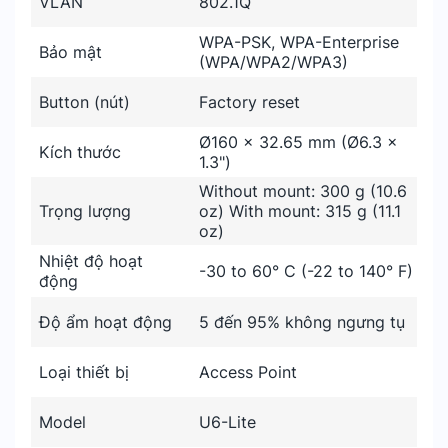
VLAN
802.1Q
WPA-PSK, WPA-Enterprise
Bảo mật
(WPA/WPA2/WPA3)
Button (nút)
Factory reset
Ø160 x 32.65 mm (Ø6.3 x
Kích thước
1.3")
Without mount: 300 g (10.6
Trọng lượng
oz) With mount: 315 g (11.1
oz)
Nhiệt độ hoạt
-30 to 60° C (-22 to 140° F)
động
Độ ẩm hoạt động
5 đến 95% không ngưng tụ
Loại thiết bị
Access Point
Model
U6-Lite