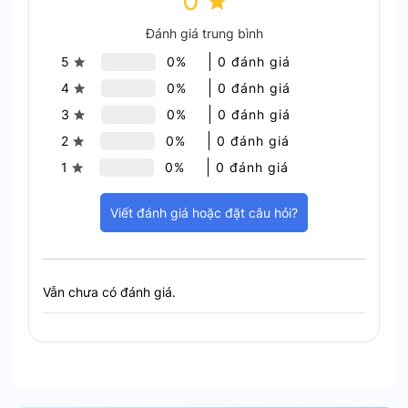
0
mang lại vẻ ngoài chuyên nghiệp cho bất kỳ
không gian nào.
Đánh giá trung bình
5
0%
0 đánh giá
4
0%
0 đánh giá
3
0%
0 đánh giá
2
0%
0 đánh giá
1
0%
0 đánh giá
Kích thước nhỏ gọn, tinh tế
Viết đánh giá hoặc đặt câu hỏi?
Tăng Hiệu Quả Băng Thông Với OFDMA
(Orthogonal Frequency Division Multiple Access)
Vẫn chưa có đánh giá.
Công nghệ này nâng cao hiệu quả sử dụng băng
thông. Cho phép nhiều thiết bị giao tiếp đồng thời
mà không làm giảm tốc độ.