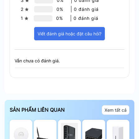
3
0%
0 đánh giá
2
0%
0 đánh giá
1
0%
0 đánh giá
Viết đánh giá hoặc đặt câu hỏi?
MU MIMO giúp tối ưu hóa khả năng kết nối của
Vẫn chưa có đánh giá.
nhiều thiết bị cùng lúc
Công nghệ OFDMA nâng cao hiệu quả sử dụng
băng thông. Giúp giảm độ trễ và cải thiện tốc độ
kết nối tổng thể.
SẢN PHẨM LIÊN QUAN
Xem tất cả