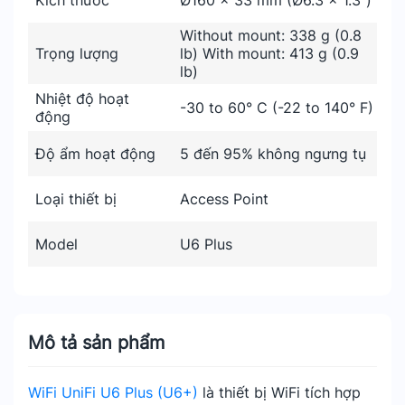
Kích thước
Ø160 x 33 mm (Ø6.3 x 1.3")
Without mount: 338 g (0.8
Trọng lượng
lb) With mount: 413 g (0.9
lb)
Nhiệt độ hoạt
-30 to 60° C (-22 to 140° F)
động
Độ ẩm hoạt động
5 đến 95% không ngưng tụ
Loại thiết bị
Access Point
Model
U6 Plus
Mô tả sản phẩm
WiFi UniFi U6 Plus (U6+)
là thiết bị WiFi tích hợp