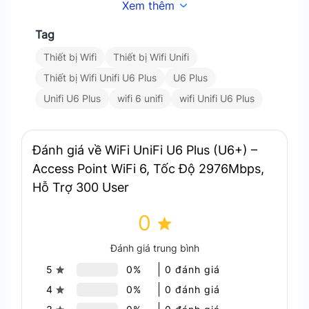
Xem thêm
Tag
Unifi U6 Plus đạt tốc độ đến 2976 Mbps, 300 User
Thiết bị Wifi
Thiết bị Wifi Unifi
Thiết bị Wifi Unifi U6 Plus
U6 Plus
Unifi U6 Plus
wifi 6 unifi
wifi Unifi U6 Plus
Hiệu Suất Mạng Vượt Trội
Unifi U6 Plus
được trang bị công nghệ MU-MIMO
Đánh giá về WiFi UniFi U6 Plus (U6+) –
cho phép nhiều thiết bị truyền và nhận dữ liệu
Access Point WiFi 6, Tốc Độ 2976Mbps,
cùng lúc mà không làm giảm hiệu suất mạng.
Hỗ Trợ 300 User
0
Đánh giá trung bình
5
0%
0 đánh giá
4
0%
0 đánh giá