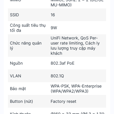
MU-MIMO)
SSID
16
Công suất tiêu thụ
9W
tối đa
UniFi Network, QoS Per-
Chức năng quản
user rate limiting, Cách ly
lý
lưu lượng truy cập máy
khách
Nguồn
802.3af PoE
VLAN
802.1Q
WPA-PSK, WPA-Enterprise
Bảo mật
(WPA/WPA2/WPA3)
Button (nút)
Factory reset