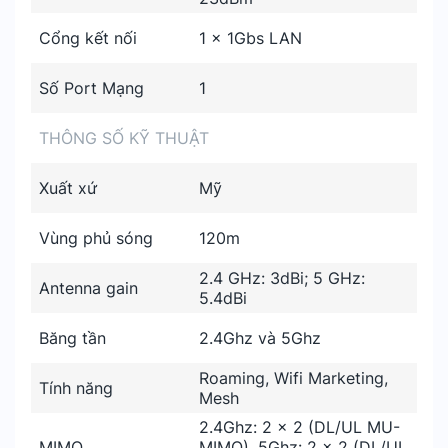
Cổng kết nối
1 x 1Gbs LAN
Số Port Mạng
1
THÔNG SỐ KỸ THUẬT
Xuất xứ
Mỹ
Vùng phủ sóng
120m
2.4 GHz: 3dBi; 5 GHz:
Antenna gain
5.4dBi
Băng tần
2.4Ghz và 5Ghz
Roaming, Wifi Marketing,
Tính năng
Mesh
2.4Ghz: 2 x 2 (DL/UL MU-
MIMO
MIMO), 5Ghz: 2 x 2 (DL/UL