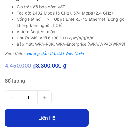
Giá trên đã bao gồm VAT
Tốc độ: 2402 Mbps (5 GHz), 574 Mbps (2.4 GHz)
Cổng kết nối: 1 x 1 Gbps LAN RJ-45 Ethernet (Đóng gói
không kèm nguồn POE)
Anten: Ăngten ngầm
Chuẩn Wifi: Wifi 6 (802.11ax/ac/n/g/b/a)
Bảo mật: WPA-PSK, WPA-Enterprise (WPA/WPA2/WPA3)
Xem thêm:
Hướng dẫn Cài Đặt WiFi UniFi
4.450.000
₫
3.390.000
₫
Giá
Giá
gốc
hiện
Số lượng
là:
tại
4.450.000 ₫.
là:
3.390.000 ₫.
Liên Hệ