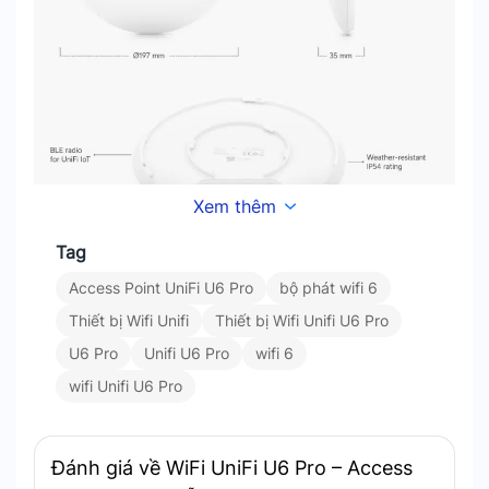
Xem thêm
Tag
Thiết bị Wifi Unifi U6 Pro đạt tốc độ lên đến 5373.5Mbps,
Access Point UniFi U6 Pro
bộ phát wifi 6
350 User
Thiết bị Wifi Unifi
Thiết bị Wifi Unifi U6 Pro
U6 Pro
Unifi U6 Pro
wifi 6
Hiệu Suất Mạng Vượt Trội Và Ổn Định
wifi Unifi U6 Pro
Unifi U6 Pro
được trang bị công nghệ MU-MIMO
và OFDMA. MU-MIMO cho phép nhiều thiết bị
truyền và nhận dữ liệu đồng thời
Đánh giá về WiFi UniFi U6 Pro – Access