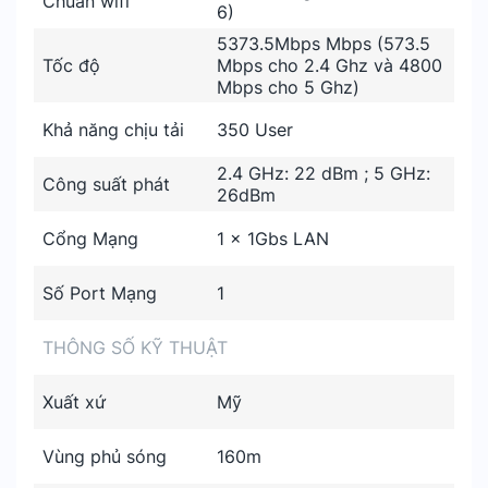
Chuẩn wifi
6)
5373.5Mbps Mbps (573.5
Tốc độ
Mbps cho 2.4 Ghz và 4800
Mbps cho 5 Ghz)
Khả năng chịu tải
350 User
2.4 GHz: 22 dBm ; 5 GHz:
Công suất phát
26dBm
Cổng Mạng
1 x 1Gbs LAN
Số Port Mạng
1
THÔNG SỐ KỸ THUẬT
Xuất xứ
Mỹ
Vùng phủ sóng
160m