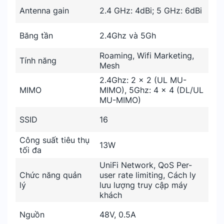
Antenna gain
2.4 GHz: 4dBi; 5 GHz: 6dBi
Băng tần
2.4Ghz và 5Gh
Roaming, Wifi Marketing,
Tính năng
Mesh
2.4Ghz: 2 x 2 (UL MU-
MIMO
MIMO), 5Ghz: 4 x 4 (DL/UL
MU-MIMO)
SSID
16
Công suất tiêu thụ
13W
tối đa
UniFi Network, QoS Per-
Chức năng quản
user rate limiting, Cách ly
lý
lưu lượng truy cập máy
khách
Nguồn
48V, 0.5A