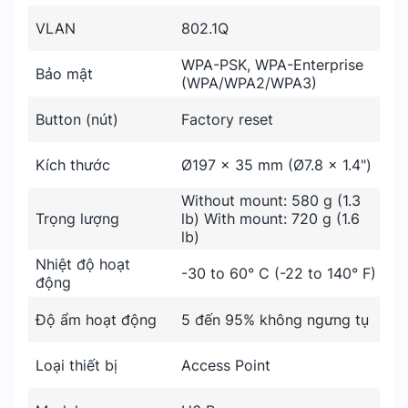
VLAN
802.1Q
WPA-PSK, WPA-Enterprise
Bảo mật
(WPA/WPA2/WPA3)
Button (nút)
Factory reset
Kích thước
Ø197 x 35 mm (Ø7.8 x 1.4")
Without mount: 580 g (1.3
Trọng lượng
lb) With mount: 720 g (1.6
lb)
Nhiệt độ hoạt
-30 to 60° C (-22 to 140° F)
động
Độ ẩm hoạt động
5 đến 95% không ngưng tụ
Loại thiết bị
Access Point