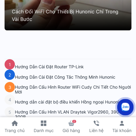
Cách Đổi WiFi Cho Thiết Bị Hunonic Chỉ Trong
Vài Bước
1
Hướng Dẫn Cài Đặt Router TP-Link
2
Hướng Dẫn Cài Đặt Công Tắc Thông Minh Hunonic
Hướng Dẫn Cấu Hình Router WiFi Cudy Chi Tiết Cho Người
3
Mới
4
Hướng dẫn cài đặt bộ điều khiển Hồng ngoại Hunonic
Hướng Dẫn Cấu Hình VLAN Draytek Vigor2960, 3900,
5
300B
Xem thêm
0
Tài khoản
Trang chủ
Danh mục
Giỏ hàng
Liên hệ