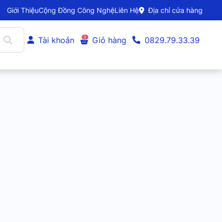
Giới Thiệu
Cộng Đồng Công Nghệ
Liên Hệ
Địa chỉ cửa hàng
0
Tài khoản
Giỏ hàng
0829.79.33.39