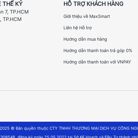
 THẾ KỶ
HỖ TRỢ KHÁCH HÀNG
ận 7, TP.HCM
Giới thiệu về MaxSmart
h, TP.HCM
Liên hệ Hỗ trợ
Hướng dẫn mua hàng
Hướng dẫn thanh toán trả góp 0%
Hướng dẫn thanh toán với VNPAY
t 2025 © Bản quyền thuộc CTY TNHH THƯƠNG MẠI DỊCH VỤ CÔNG NG
308548, đăng ký ngày 25.05.2022 tại Sở Kế Hoạch và Đầu Tư thành phố