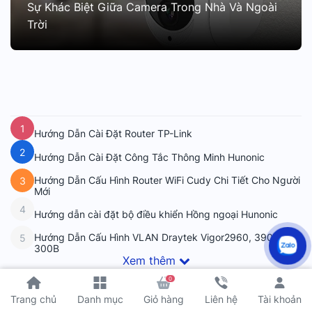
Sự Khác Biệt Giữa Camera Trong Nhà Và Ngoài
Trời
1
Hướng Dẫn Cài Đặt Router TP-Link
2
Hướng Dẫn Cài Đặt Công Tắc Thông Minh Hunonic
Hướng Dẫn Cấu Hình Router WiFi Cudy Chi Tiết Cho Người
3
Mới
4
Hướng dẫn cài đặt bộ điều khiển Hồng ngoại Hunonic
Hướng Dẫn Cấu Hình VLAN Draytek Vigor2960, 3900,
5
300B
Xem thêm
0
Tài khoản
Trang chủ
Danh mục
Giỏ hàng
Liên hệ