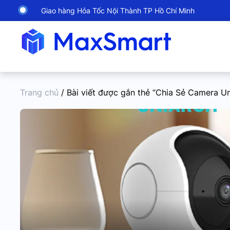
Giao hàng Hỏa Tốc Nội Thành TP Hồ Chí Minh
Trang chủ
/ Bài viết được gắn thẻ “Chia Sẻ Camera U