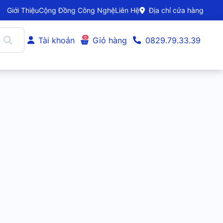
Giới Thiệu
Cộng Đồng Công Nghệ
Liên Hệ
Địa chỉ cửa hàng
0
Tài khoản
Giỏ hàng
0829.79.33.39