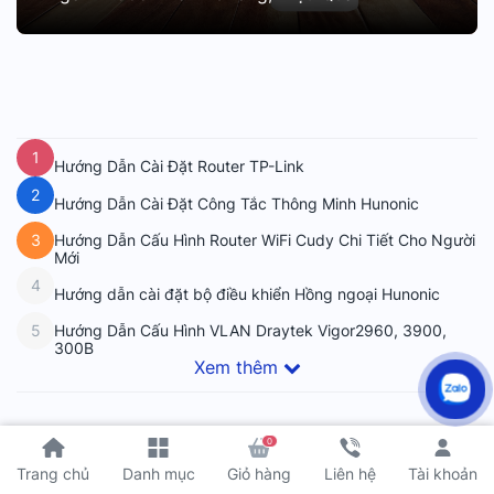
1
Hướng Dẫn Cài Đặt Router TP-Link
2
Hướng Dẫn Cài Đặt Công Tắc Thông Minh Hunonic
Hướng Dẫn Cấu Hình Router WiFi Cudy Chi Tiết Cho Người
3
Mới
4
Hướng dẫn cài đặt bộ điều khiển Hồng ngoại Hunonic
Hướng Dẫn Cấu Hình VLAN Draytek Vigor2960, 3900,
5
300B
Xem thêm
0
Tài khoản
Trang chủ
Danh mục
Giỏ hàng
Liên hệ