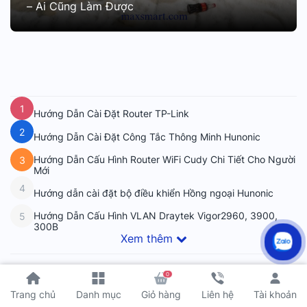
– Ai Cũng Làm Được
1
Hướng Dẫn Cài Đặt Router TP-Link
2
Hướng Dẫn Cài Đặt Công Tắc Thông Minh Hunonic
Hướng Dẫn Cấu Hình Router WiFi Cudy Chi Tiết Cho Người
3
Mới
4
Hướng dẫn cài đặt bộ điều khiển Hồng ngoại Hunonic
Hướng Dẫn Cấu Hình VLAN Draytek Vigor2960, 3900,
5
300B
Xem thêm
0
Tài khoản
Trang chủ
Danh mục
Giỏ hàng
Liên hệ