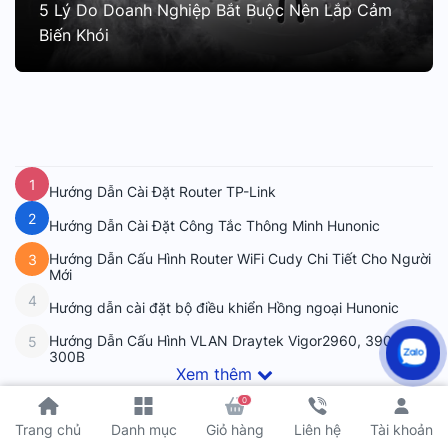
5 Lý Do Doanh Nghiệp Bắt Buộc Nên Lắp Cảm
Biến Khói
1
Hướng Dẫn Cài Đặt Router TP-Link
2
Hướng Dẫn Cài Đặt Công Tắc Thông Minh Hunonic
Hướng Dẫn Cấu Hình Router WiFi Cudy Chi Tiết Cho Người
3
Mới
4
Hướng dẫn cài đặt bộ điều khiển Hồng ngoại Hunonic
Hướng Dẫn Cấu Hình VLAN Draytek Vigor2960, 3900,
5
300B
Xem thêm
0
Tài khoản
Trang chủ
Danh mục
Giỏ hàng
Liên hệ