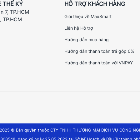
 THẾ KỶ
HỖ TRỢ KHÁCH HÀNG
ận 7, TP.HCM
Giới thiệu về MaxSmart
h, TP.HCM
Liên hệ Hỗ trợ
Hướng dẫn mua hàng
Hướng dẫn thanh toán trả góp 0%
Hướng dẫn thanh toán với VNPAY
t 2025 © Bản quyền thuộc CTY TNHH THƯƠNG MẠI DỊCH VỤ CÔNG NG
308548, đăng ký ngày 25.05.2022 tại Sở Kế Hoạch và Đầu Tư thành phố