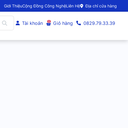
Giới Thiệu
Cộng Đồng Công Nghệ
Liên Hệ
Địa chỉ cửa hàng
0
Tài khoản
Giỏ hàng
0829.79.33.39