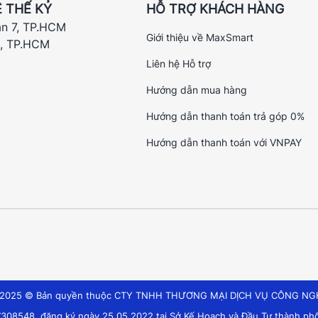
 THẾ KỶ
HỖ TRỢ KHÁCH HÀNG
ận 7, TP.HCM
Giới thiệu về MaxSmart
h, TP.HCM
Liên hệ Hỗ trợ
Hướng dẫn mua hàng
Hướng dẫn thanh toán trả góp 0%
Hướng dẫn thanh toán với VNPAY
t 2025 © Bản quyền thuộc CTY TNHH THƯƠNG MẠI DỊCH VỤ CÔNG NG
308548, đăng ký ngày 25.05.2022 tại Sở Kế Hoạch và Đầu Tư thành phố