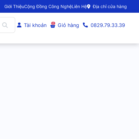
Giới Thiệu
Cộng Đồng Công Nghệ
Liên Hệ
Địa chỉ cửa hàng
0
Tài khoản
Giỏ hàng
0829.79.33.39