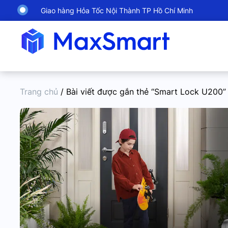
Giao hàng Hỏa Tốc Nội Thành TP Hồ Chí Minh
Trang chủ
/ Bài viết được gắn thẻ “Smart Lock U200”