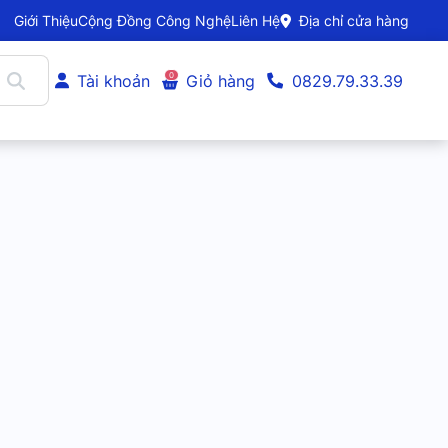
Giới Thiệu
Cộng Đồng Công Nghệ
Liên Hệ
Địa chỉ cửa hàng
0
Tài khoản
Giỏ hàng
0829.79.33.39