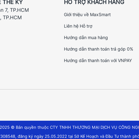
 THẾ KỶ
HỖ TRỢ KHÁCH HÀNG
ận 7, TP.HCM
Giới thiệu về MaxSmart
h, TP.HCM
Liên hệ Hỗ trợ
Hướng dẫn mua hàng
Hướng dẫn thanh toán trả góp 0%
Hướng dẫn thanh toán với VNPAY
t 2025 © Bản quyền thuộc CTY TNHH THƯƠNG MẠI DỊCH VỤ CÔNG NG
308548, đăng ký ngày 25.05.2022 tại Sở Kế Hoạch và Đầu Tư thành phố