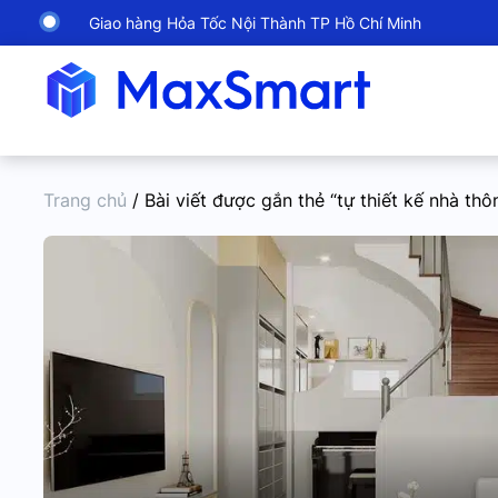
Giao hàng Hỏa Tốc Nội Thành TP Hồ Chí Minh
Trang chủ
/ Bài viết được gắn thẻ “tự thiết kế nhà th