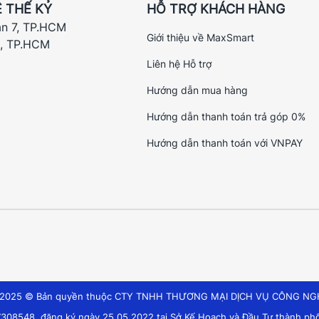
 THẾ KỶ
HỖ TRỢ KHÁCH HÀNG
ận 7, TP.HCM
Giới thiệu về MaxSmart
h, TP.HCM
Liên hệ Hỗ trợ
Hướng dẫn mua hàng
Hướng dẫn thanh toán trả góp 0%
Hướng dẫn thanh toán với VNPAY
t 2025 © Bản quyền thuộc CTY TNHH THƯƠNG MẠI DỊCH VỤ CÔNG NG
308548, đăng ký ngày 25.05.2022 tại Sở Kế Hoạch và Đầu Tư thành phố