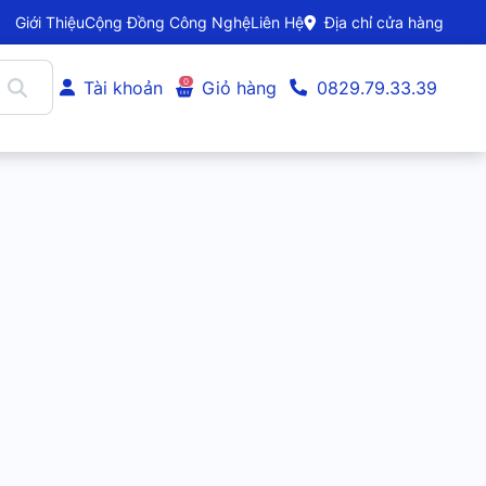
Giới Thiệu
Cộng Đồng Công Nghệ
Liên Hệ
Địa chỉ cửa hàng
0
Tài khoản
Giỏ hàng
0829.79.33.39