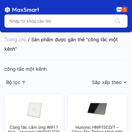
Trang chủ
/ Sản phẩm được gắn thẻ “công tắc một
kênh”
công tắc một kênh
Bộ lọc
Công tắc cảm ứng WiFi 1
Hunonic HNP1SCD/T –
Nút – Hunonic HN01SVT/D
Công Tắc Thông Minh Một