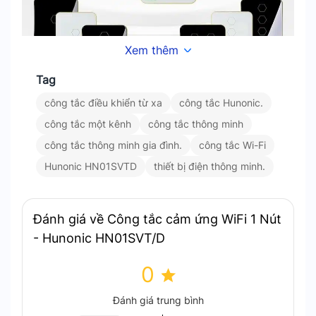
Xem thêm
Tag
công tắc điều khiển từ xa
công tắc Hunonic.
Tính Năng Nổi Bật
công tắc một kênh
công tắc thông minh
công tắc thông minh gia đình.
công tắc Wi-Fi
Ứng Dụng Trong Thực Tế
Hunonic HN01SVTD
thiết bị điện thông minh.
Nhà Ở Gia Đình
: Điều khiển các thiết bị điện
như đèn, quạt từ xa.
Đánh giá về Công tắc cảm ứng WiFi 1 Nút
Căn Hộ Chung Cư
: Tối ưu hóa hệ thống điện
- Hunonic HN01SVT/D
thông minh.
0
Văn Phòng Làm Việc
: Quản lý các thiết bị
chiếu sáng, quạt mát hiệu quả.
Đánh giá trung bình
Không Gian Thương Mại
: Điều khiển linh hoạt