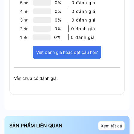
hệ thống đèn chiếu sáng, biển quảng cáo.
5
0%
0 đánh giá
4
0%
0 đánh giá
3
0%
0 đánh giá
2
0%
0 đánh giá
1
0%
0 đánh giá
Viết đánh giá hoặc đặt câu hỏi?
Vẫn chưa có đánh giá.
Ứng Dụng Trong Thực Tế
Tại Sao Nên Chọn Hunonic
SẢN PHẨM LIÊN QUAN
Xem tất cả
HN01SVT/D?