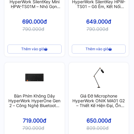
HyperWork SilentKey Mini
HyperWork SilentKey HPW-
HPW-TS01M – Nhỏ Gọn,
TS01 – Gõ Êm, Kết Nối
Êm Ái, Kết Nối Mượt Mà
Bluetooth Mượt Mà
690.000đ
649.000đ
790.000đ
790.000đ
Thêm vào giỏ
Thêm vào giỏ
Bàn Phím Không Dây
Giá Đỡ Microphone
HyperWork HyperOne Gen
HyperWork ONIK MA01 G2
2 – Công Nghệ Bluetooth,
– Thiết Kế Hiện Đại, Ổn
Gõ Mượt
Định, Phù Hợp Mọi Nhu
Cầu
719.000đ
650.000đ
790.000đ
809.000đ