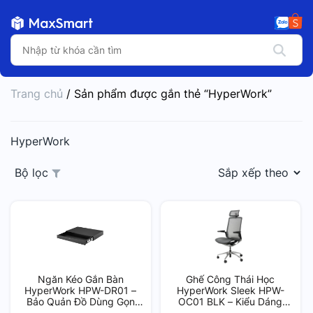
Trang chủ
/ Sản phẩm được gắn thẻ “HyperWork”
HyperWork
Bộ lọc
Ngăn Kéo Gắn Bàn
Ghế Công Thái Học
HyperWork HPW-DR01 –
HyperWork Sleek HPW-
Bảo Quản Đồ Dùng Gọn
OC01 BLK – Kiểu Dáng
Gàng, Dễ Dàng Lắp Đặt
Sang Trọng, Chất Lượng