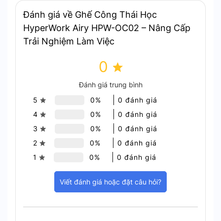
Đánh giá về Ghế Công Thái Học
HyperWork Airy HPW-OC02 – Nâng Cấp
Trải Nghiệm Làm Việc
0
Đánh giá trung bình
Thiết Kế Công Thái Học – Bảo Vệ Cột Sống
5
0%
0 đánh giá
4
0%
0 đánh giá
3
0%
0 đánh giá
2
0%
0 đánh giá
1
0%
0 đánh giá
Viết đánh giá hoặc đặt câu hỏi?
Hỗ trợ cột sống, giảm áp lực lên lưng, cổ và vai, giúp bạn