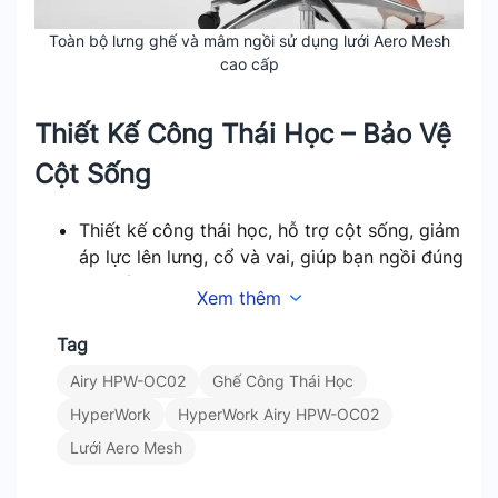
Toàn bộ lưng ghế và mâm ngồi sử dụng lưới Aero Mesh
cao cấp
Thiết Kế Công Thái Học – Bảo Vệ
Cột Sống
Thiết kế công thái học, hỗ trợ cột sống, giảm
áp lực lên lưng, cổ và vai, giúp bạn ngồi đúng
tư thế.
Xem thêm
Tựa đầu 3D: Điều chỉnh độ cao, độ sâu và
góc nghiêng, ôm sát phần đầu và cổ.
Tag
Kê tay 3D: Điều chỉnh độ cao, tiến/lùi, xoay
Airy HPW-OC02
Ghế Công Thái Học
trái/phải, phù hợp với mọi dáng người.
HyperWork
HyperWork Airy HPW-OC02
Hai vị trí điều chỉnh tựa lưng thông minh,
đảm bảo lưng ghế luôn ôm sát cơ thể.
Lưới Aero Mesh