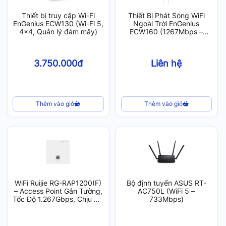
Thiết bị truy cập Wi-Fi
Thiết Bị Phát Sóng WiFi
EnGenius ECW130 (Wi-Fi 5,
Ngoài Trời EnGenius
4×4, Quản lý đám mây)
ECW160 (1267Mbps –
Cloud Managed)
3.750.000đ
Liên hệ
Thêm vào giỏ
Thêm vào giỏ
WiFi Ruijie RG-RAP1200(F)
Bộ định tuyến ASUS RT-
– Access Point Gắn Tường,
AC750L (WiFi 5 –
Tốc Độ 1.267Gbps, Chịu Tải
733Mbps)
40 User