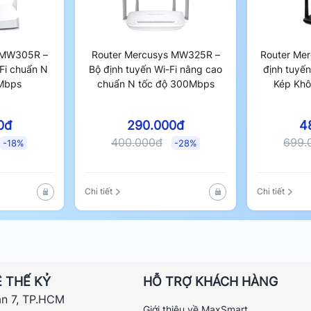
 MW305R –
Router Mercusys MW325R –
Router Me
Fi chuẩn N
Bộ định tuyến Wi-Fi nâng cao
định tuyế
Mbps
chuẩn N tốc độ 300Mbps
Kép Kh
0đ
290.000đ
4
400.000đ
699.
-18%
-28%
Chi tiết
Chi tiết
-MIMO – Tăng Cường Hiệu Suất
 THẾ KỶ
HỖ TRỢ KHÁCH HÀNG
ận 7, TP.HCM
0G mang lại khả năng truyền tải dữ liệu
Giới thiệu về MaxSmart