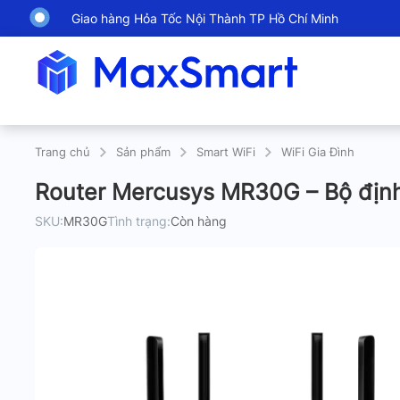
Giao hàng Hỏa Tốc Nội Thành TP Hồ Chí Minh
Trang chủ
Sản phẩm
Smart WiFi
WiFi Gia Đình
Router Mercusys MR30G – Bộ định
SKU:
MR30G
Tình trạng:
Còn hàng