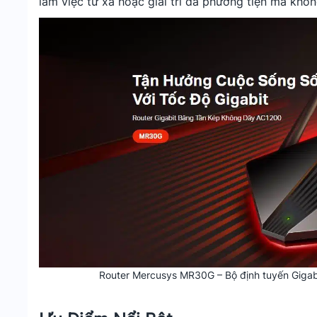
làm việc từ xa hoặc giải trí đa phương tiện mà khô
Router Mercusys MR30G – Bộ định tuyến Giga