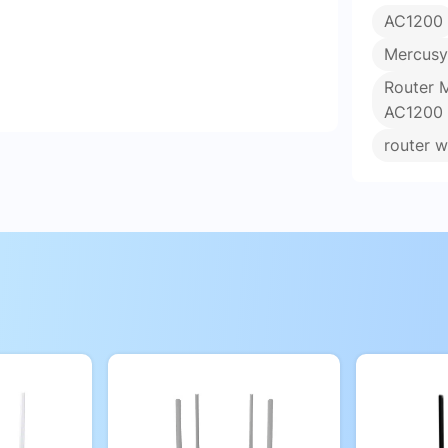
AC1200
Mercus
Router 
AC1200
router wi
4 ăng-ten công suất cao
t
tiple Output) cho phép MR30G giao tiếp
ộ kết nối. Điều này cực kỳ hữu ích trong
ối vào mạng Wi-Fi, từ điện thoại, laptop,