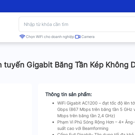
Chọn WiFi cho doanh nghiệp
Camera
 tuyến Gigabit Băng Tần Kép Không 
Thông tin sản phẩm:
WiFi
Gigabit AC1200
– đạt tốc độ lên tới
Gbps
(867 Mbps trên băng tần 5 GHz 
Mbps trên băng tần 2,4 GHz)
Phạm Vi Phủ Sóng
Rộng Hơn
– 4× Ăng-
suất cao với Beamforming
Cổng Full Gigabit
– Tận dụng tối đa khả