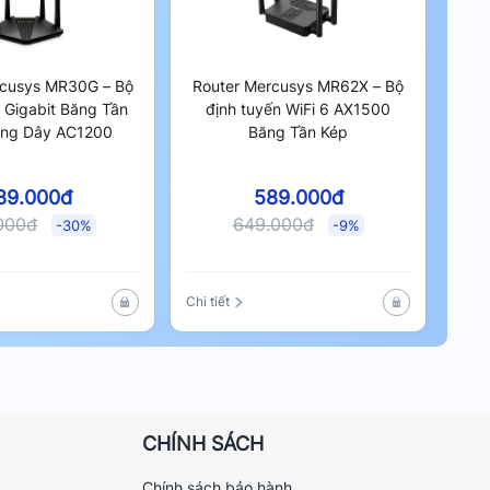
rcusys MR30G – Bộ
Router Mercusys MR62X – Bộ
n Gigabit Băng Tần
định tuyến WiFi 6 AX1500
ông Dây AC1200
Băng Tần Kép
89.000đ
589.000đ
000đ
649.000đ
-30%
-9%
Chi tiết
CHÍNH SÁCH
Chính sách bảo hành