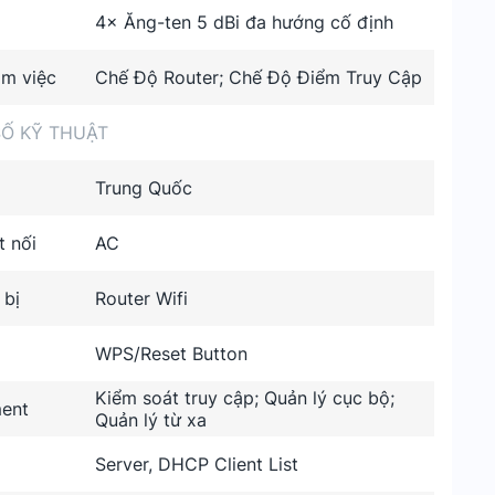
4× Ăng-ten 5 dBi đa hướng cố định
àm việc
Chế Độ Router; Chế Độ Điểm Truy Cập
Ố KỸ THUẬT
Trung Quốc
t nối
AC
 bị
Router Wifi
WPS/Reset Button
Kiểm soát truy cập; Quản lý cục bộ;
ent
Quản lý từ xa
Server, DHCP Client List