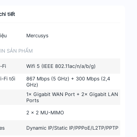
hi tiết
iệu
Mercusys
IN SẢN PHẨM
-Fi
Wifi 5 (IEEE 802.11ac/n/a/b/g)
-Fi tối
867 Mbps (5 GHz) + 300 Mbps (2,4
GHz)
1× Gigabit WAN Port + 2× Gigabit LAN
Ports
2 × 2 MU-MIMO
es
Dynamic IP/Static IP/PPPoE/L2TP/PPTP