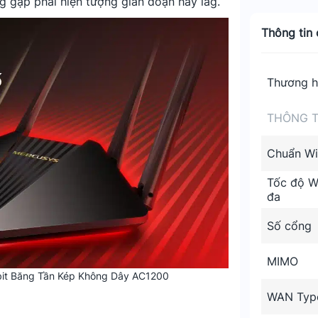
ng gặp phải hiện tượng gián đoạn hay lag.
Thông tin c
Thương h
THÔNG T
Chuẩn Wi
Tốc độ Wi
đa
Số cổng
MIMO
bit Băng Tần Kép Không Dây AC1200
WAN Typ