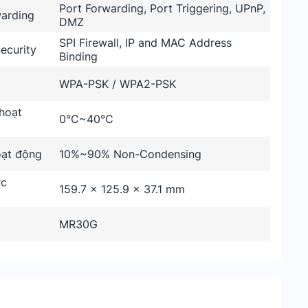
Port Forwarding, Port Triggering, UPnP,
arding
DMZ
SPI Firewall, IP and MAC Address
Security
Binding
WPA-PSK / WPA2-PSK
hoạt
0°C~40°C
ạt động
10%~90% Non-Condensing
ớc
159.7 × 125.9 × 37.1 mm
)
MR30G