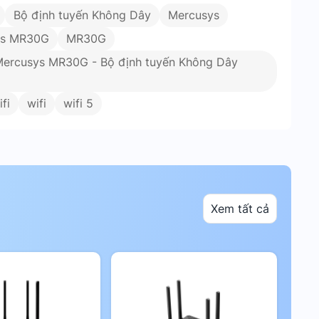
Bộ định tuyến Không Dây
Mercusys
ys MR30G
MR30G
Mercusys MR30G - Bộ định tuyến Không Dây
fi
wifi
wifi 5
Xem tất cả