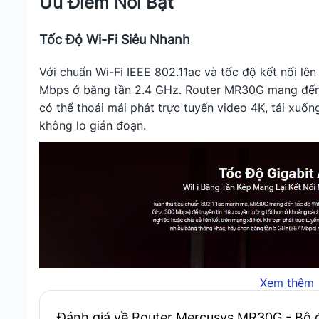
Ưu Điểm Nổi Bật
Tốc Độ Wi-Fi Siêu Nhanh
Với chuẩn Wi-Fi IEEE 802.11ac và tốc độ kết nối l
Mbps ở băng tần 2.4 GHz. Router MR30G mang đến 
có thể thoải mái phát trực tuyến video 4K, tải xuố
không lo gián đoạn.
Xem thêm
Đánh giá về Router Mercusys MR30G - Bộ đ