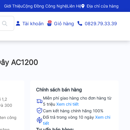
Giới Thiệu
Cộng Đồng Công Nghệ
Liên Hệ
Địa chỉ cửa hàng
0
Tài khoản
Giỏ hàng
0829.79.33.39
Dây AC1200
Chính sách bán hàng
Miễn phí giao hàng cho đơn hàng từ
 1,2
5 triệu
Xem chi tiết
và 300
Cam kết hàng chính hãng 100%
Đổi trả trong vòng 10 ngày
Xem chi
ten công
tiết
Tư vấn bán hàng:
 năng