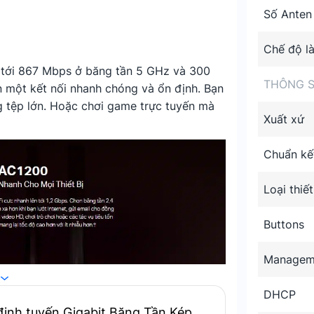
Số Anten
Chế độ l
ên tới 867 Mbps ở băng tần 5 GHz và 300
THÔNG S
một kết nối nhanh chóng và ổn định. Bạn
ng tệp lớn. Hoặc chơi game trực tuyến mà
Xuất xứ
Chuẩn kế
Loại thiết
Buttons
Managem
DHCP
ịnh tuyến Gigabit Băng Tần Kép