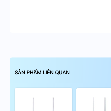
Router Mercusys MR30G Trang bị 
SẢN PHẨM LIÊN QUAN
Công Nghệ MU-MIMO – Tăng Cường Hiệu Suấ
Công nghệ MU-MIMO (Multi-User Multiple Input Mul
với nhiều thiết bị cùng lúc mà không làm giảm tốc đ
các gia đình hoặc văn phòng có nhiều thiết bị kết n
đến các thiết bị IoT.