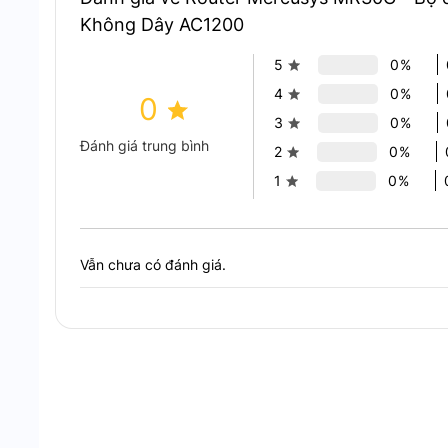
Không Dây AC1200
5
0%
4
0%
0
3
0%
Đánh giá trung bình
2
0%
Router Mercusys MR30G Với chuẩ
1
0%
Phạm Vi Phủ Sóng Rộng
Trang bị 4 ăng-ten công suất cao, router MR30G đả
Vẫn chưa có đánh giá.
bỏ vùng chết trong ngôi nhà của bạn. Công nghệ Be
hiệu Wi-Fi đến các thiết bị. Tăng cường kết nối và ổ
dụng mạng không dây mượt mà từ phòng khách đế