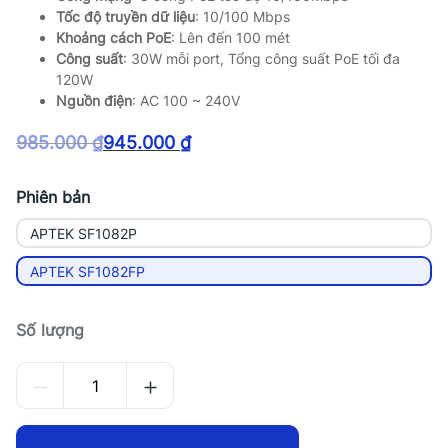
Tốc độ truyền dữ liệu
: 10/100 Mbps
Khoảng cách PoE
: Lên đến 100 mét
Công suất
: 30W mỗi port, Tổng công suất PoE tối đa
120W
Nguồn điện
: AC 100 ~ 240V
985.000
₫
945.000
₫
Giá
Giá
gốc
hiện
là:
tại
Phiên bản
985.000 ₫.
là:
APTEK SF1082P
945.000 ₫.
APTEK SF1082FP
Số lượng