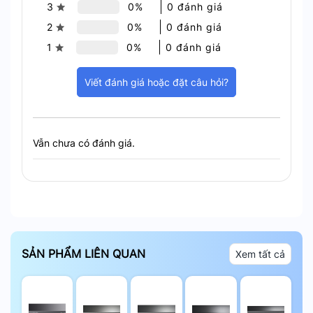
3
0%
0 đánh giá
2
0%
0 đánh giá
1
0%
0 đánh giá
Viết đánh giá hoặc đặt câu hỏi?
Vẫn chưa có đánh giá.
Khoảng cách truyền dữ liệu
Khả năng chống sét
Tất cả các port đều có khả năng chống sét lên tới
SẢN PHẨM LIÊN QUAN
4kV. Ngoài ra, APTEK SF1082FP cung cấp bảo vệ
Xem tất cả
ngắn mạch PSE, quá tải PoE, bảo vệ dòng điện
tăng.