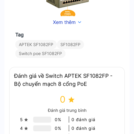
Xem thêm
Tag
APTEK SF1082FP
SF1082FP
Tính năng PoE+
Switch poe SF1082FP
Khoảng cách truyền dữ liệu và
nguồn lên đến 250m
Đánh giá về Switch APTEK SF1082FP -
Bộ chuyển mạch 8 cổng PoE
Switch PoE APTEK SF1082FP tích hợp Extended
mode (CCTV mode) truyền dữ liệu và nguồn với
0
khoảng cách 250m. Chế độ Extended, các port
Đánh giá trung bình
PoE cô lập với nhau, chỉ kết nối với port UPLINK
giúp giảm các gói tin broadcast giữa các port
5
0%
0 đánh giá
PoE, tăng độ ổn định của hệ thống.
4
0%
0 đánh giá