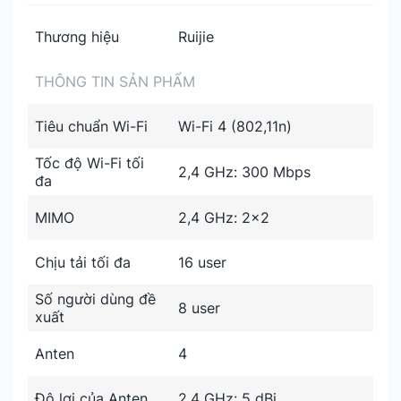
Thương hiệu
Ruijie
THÔNG TIN SẢN PHẨM
Tiêu chuẩn Wi-Fi
Wi-Fi 4 (802,11n)
Tốc độ Wi-Fi tối
2,4 GHz: 300 Mbps
đa
MIMO
2,4 GHz: 2×2
Chịu tải tối đa
16 user
Số người dùng đề
8 user
xuất
Anten
4
Độ lợi của Anten
2,4 GHz: 5 dBi