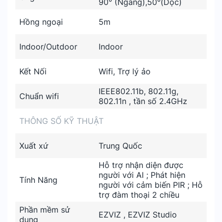
90° (Ngang),50°(Dọc)
Hồng ngoại
5m
Indoor/Outdoor
Indoor
Kết Nối
Wifi, Trợ lý ảo
IEEE802.11b, 802.11g,
Chuẩn wifi
802.11n , tần số 2.4GHz
THÔNG SỐ KỸ THUẬT
Xuất xứ
Trung Quốc
Hỗ trợ nhận diện được
người với AI ; Phát hiện
Tính Năng
người với cảm biến PIR ; Hỗ
trợ đàm thoại 2 chiều
Phần mềm sử
EZVIZ , EZVIZ Studio
dụng