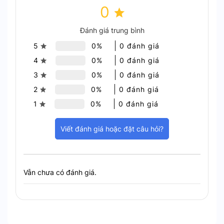
0
Pin tích hợp 1600mAh
Đánh giá trung bình
Camera sử dụng pin dung lượng 1600mAh, hỗ trợ
5
0%
0 đánh giá
hoạt động lên đến 40 ngày ở chế độ tiết kiệm pin
4
0%
0 đánh giá
(hoạt động và ghi hình 5 phút mỗi ngày). Điều này
3
0%
0 đánh giá
giúp camera có thể hoạt động độc lập mà không
2
0%
0 đánh giá
cần cắm điện liên tục.
1
0%
0 đánh giá
Viết đánh giá hoặc đặt câu hỏi?
Vẫn chưa có đánh giá.
Dung lượng pin 1600mAh sử dụng lên đến 40 ngày