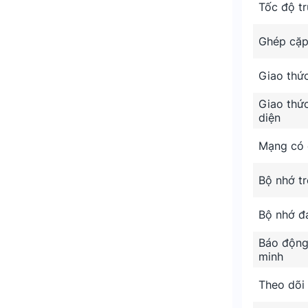
Tốc độ t
60°
Ghép cặp
 giảm báo động giả.
Giao thứ
Giao thứ
diện
Mạng có 
Bộ nhớ t
Bộ nhớ 
Báo động
minh
Theo dõi