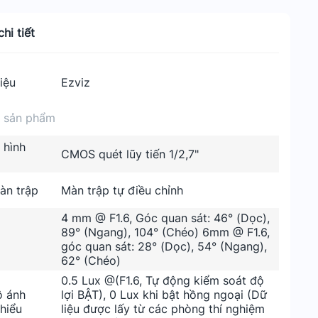
hi tiết
iệu
Ezviz
n sản phẩm
 hình
CMOS quét lũy tiến 1/2,7"
àn trập
Màn trập tự điều chỉnh
4 mm @ F1.6, Góc quan sát: 46° (Dọc),
89° (Ngang), 104° (Chéo) 6mm @ F1.6,
góc quan sát: 28° (Dọc), 54° (Ngang),
62° (Chéo)
0.5 Lux @(F1.6, Tự động kiểm soát độ
 ánh
lợi BẬT), 0 Lux khi bật hồng ngoại (Dữ
thiểu
liệu được lấy từ các phòng thí nghiệm