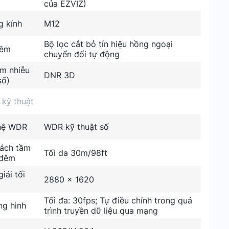
của EZVIZ)
 kính
M12
Bộ lọc cắt bỏ tín hiệu hồng ngoại
đêm
chuyển đổi tự động
m nhiễu
DNR 3D
số)
 kỹ thuật
hệ WDR
WDR kỹ thuật số
ách tầm
Tối đa 30m/98ft
 đêm
iải tối
2880 x 1620
Tối đa: 30fps; Tự điều chỉnh trong quá
ng hình
trình truyền dữ liệu qua mạng