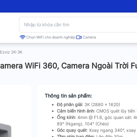
Chọn WiFi cho doanh nghiệp
Camera
Ezviz 2K-3K
mera WiFi 360, Camera Ngoài Trời Fu
Thông tin sản phẩm:
Độ phân giải
: 3K (2880 x 1620)
Cảm biến hình ảnh
: CMOS quét lũy tiến 
Ống kính
: 4mm @ F1.6, góc quan sát: 4
89° (Ngang), 104° (Chéo)
Góc quay quét
: Xoay ngang 340°, xoay
Tầm nhìn ban đêm
: Lên đến 30m