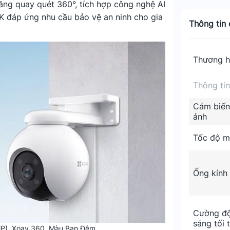
năng quay quét 360°, tích hợp công nghệ AI
3K đáp ứng nhu cầu bảo vệ an ninh cho gia
Thông tin c
Thương h
Thông ti
Cảm biến
ảnh
Tốc độ m
Ống kính
Cường độ
sáng tối 
MP), Xoay 360, Màu Ban Đêm