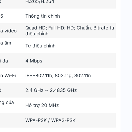
o
H.265/H.264
65
Thông tin chính
Quad HD; Full HD; HD; Chuẩn. Bitrate tự
ủa video
điều chỉnh.
ủa âm
Tự điều chỉnh
i đa
4 Mbps
n Wi-Fi
IEEE802.11b, 802.11g, 802.11n
ố
2.4 GHz ~ 2.4835 GHz
ng của
Hỗ trợ 20 MHz
WPA-PSK / WPA2-PSK