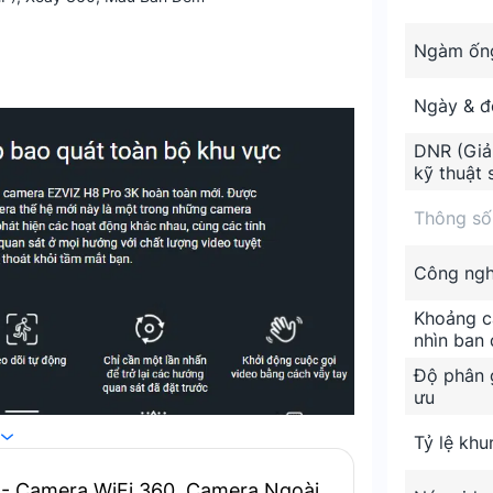
Ngàm ống
Ngày & 
DNR (Giả
kỹ thuật 
Thông số
Công ng
Khoảng c
nhìn ban
Độ phân g
ưu
Tỷ lệ khu
- Camera WiFi 360, Camera Ngoài