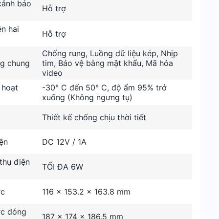
cảnh báo
Hỗ trợ
n hai
Hỗ trợ
Chống rung, Luồng dữ liệu kép, Nhịp
g chung
tim, Bảo vệ bằng mật khẩu, Mã hóa
video
 hoạt
-30° C đến 50° C, độ ẩm 95% trở
xuống (Không ngưng tụ)
Thiết kế chống chịu thời tiết
ện
DC 12V / 1A
thụ điện
TỐI ĐA 6W
ớc
116 × 153.2 × 163.8 mm
ớc đóng
187 × 174 × 186.5 mm