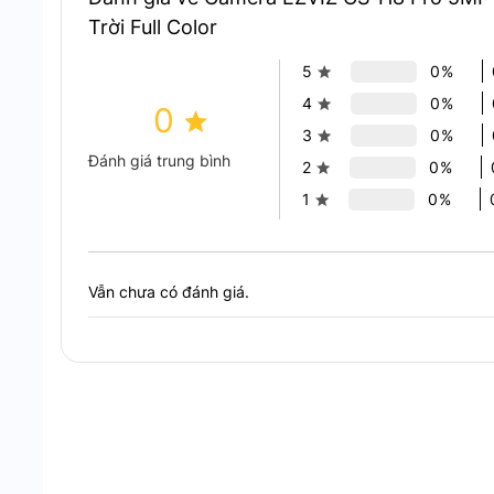
Tính năng nổi
Trời Full Color
Quay quét 360°
với xoay ngang 340° và xoay 
5
0%
4
0%
0
3
0%
Đánh giá trung bình
2
0%
1
0%
Vẫn chưa có đánh giá.