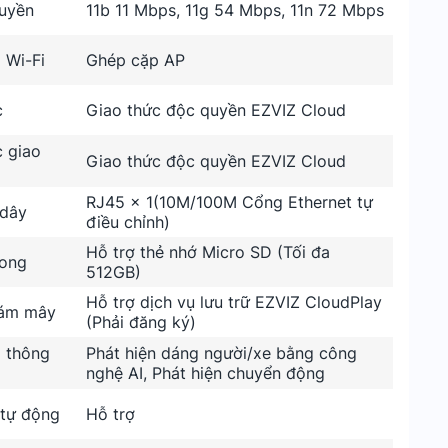
ruyền
11b 11 Mbps, 11g 54 Mbps, 11n 72 Mbps
 Wi-Fi
Ghép cặp AP
c
Giao thức độc quyền EZVIZ Cloud
c giao
Giao thức độc quyền EZVIZ Cloud
RJ45 x 1(10M/100M Cổng Ethernet tự
dây
điều chỉnh)
Hỗ trợ thẻ nhớ Micro SD (Tối đa
rong
512GB)
Hỗ trợ dịch vụ lưu trữ EZVIZ CloudPlay
đám mây
(Phải đăng ký)
 thông
Phát hiện dáng người/xe bằng công
nghệ AI, Phát hiện chuyển động
 tự động
Hỗ trợ