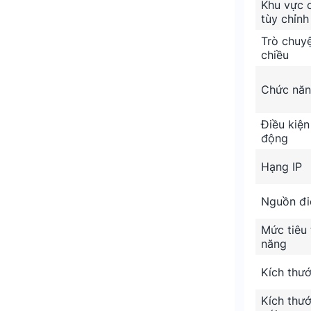
Khu vực 
AI
tùy chỉnh
Trò chuyệ
i trường tối.
chiều
Chức năn
Điều kiện
động
Hạng IP
Nguồn đi
Mức tiêu 
năng
Kích thư
Kích thư