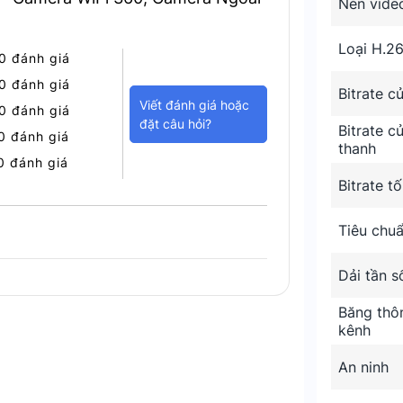
Nén vide
 bật
dọc 80°.
Loại H.2
0 đánh giá
0 đánh giá
Bitrate c
Viết đánh giá hoặc
0 đánh giá
đặt câu hỏi?
Bitrate c
0 đánh giá
thanh
0 đánh giá
Bitrate tố
Tiêu chuẩ
Dải tần s
Băng thô
kênh
An ninh