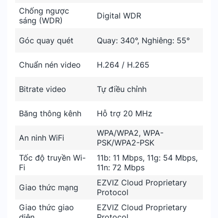
Chống ngược
Digital WDR
sáng (WDR)
Góc quay quét
Quay: 340°, Nghiêng: 55°
Chuẩn nén video
H.264 / H.265
Bitrate video
Tự điều chỉnh
Băng thông kênh
Hỗ trợ 20 MHz
WPA/WPA2, WPA-
An ninh WiFi
PSK/WPA2-PSK
Tốc độ truyền Wi-
11b: 11 Mbps, 11g: 54 Mbps,
Fi
11n: 72 Mbps
EZVIZ Cloud Proprietary
Giao thức mạng
Protocol
Giao thức giao
EZVIZ Cloud Proprietary
diện
Protocol