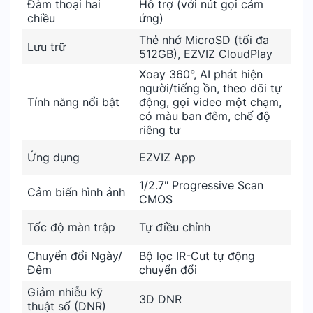
Đàm thoại hai
Hỗ trợ (với nút gọi cảm
chiều
ứng)
Thẻ nhớ MicroSD (tối đa
Lưu trữ
512GB), EZVIZ CloudPlay
Xoay 360°, AI phát hiện
người/tiếng ồn, theo dõi tự
Tính năng nổi bật
động, gọi video một chạm,
có màu ban đêm, chế độ
riêng tư
Ứng dụng
EZVIZ App
1/2.7" Progressive Scan
Cảm biến hình ảnh
CMOS
Tốc độ màn trập
Tự điều chỉnh
Chuyển đổi Ngày/
Bộ lọc IR-Cut tự động
Đêm
chuyển đổi
Giảm nhiễu kỹ
3D DNR
thuật số (DNR)