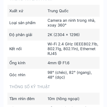
Xuất xứ
Trung Quốc
Camera an ninh trong nhà,
Loại sản phẩm
xoay 360°
Độ phân giải
2K (2304 x 1296)
Wi-Fi 2.4 GHz (IEEE802.11b,
Kết nối
802.11g, 802.11n), Ethernet
RJ45
Ống kính
4mm @ F1.6
98° (chéo), 82° (ngang),
Góc nhìn
48° (dọc)
THÔNG SỐ KỸ THUẬT
Tầm nhìn đêm
10m (hồng ngoại)