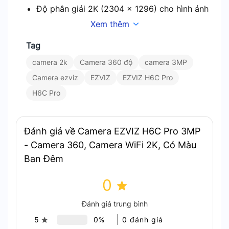
Độ phân giải 2K (2304 x 1296) cho hình ảnh
cực kỳ sắc nét, chi tiết, giúp bạn dễ dàng
Xem thêm
nhận diện khuôn mặt, đồ vật,…
Tag
Cảm biến 1/2.7″ Progressive Scan CMOS:
Hình ảnh sáng rõ, màu sắc chân thực.
camera 2k
Camera 360 độ
camera 3MP
Ống kính 4mm @ F1.6: Góc nhìn rộng 98°
Camera ezviz
EZVIZ
EZVIZ H6C Pro
(chéo), 82° (ngang), 48° (dọc).
H6C Pro
Đánh giá về Camera EZVIZ H6C Pro 3MP
- Camera 360, Camera WiFi 2K, Có Màu
Ban Đêm
Hình Ảnh 2K Sắc Nét – Chi Tiết Rõ Ràng
0
Phát Hiện AI Thông Minh – An
Đánh giá trung bình
5
0%
0 đánh giá
Ninh Chủ Động