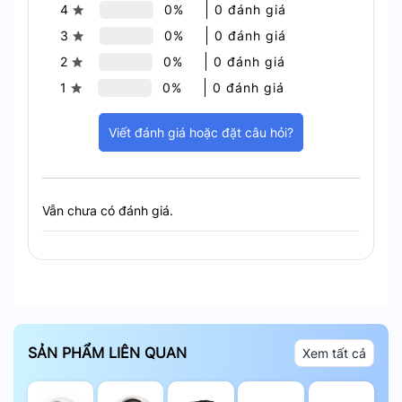
4
0%
0 đánh giá
3
0%
0 đánh giá
Trí tuệ nhân tạo (AI) tích hợp giúp phát hiện chính
xác:
2
0%
0 đánh giá
1
0%
0 đánh giá
Chuyển động của người.
Tiếng ồn lớn (ví dụ: tiếng trẻ em khóc, tiếng
Viết đánh giá hoặc đặt câu hỏi?
kính vỡ,…).
Tự động theo dõi (Auto-Tracking): Camera tự
động xoay và theo dõi chuyển động của người.
Vẫn chưa có đánh giá.
SẢN PHẨM LIÊN QUAN
Xem tất cả
Phát Hiện AI Thông Minh – An Ninh Chủ Động