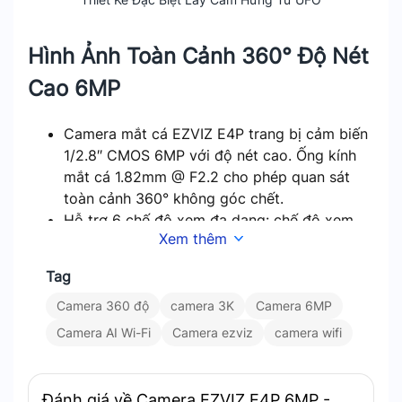
Hình Ảnh Toàn Cảnh 360° Độ Nét
Cao 6MP
Camera mắt cá EZVIZ E4P trang bị cảm biến
1/2.8″ CMOS 6MP với độ nét cao. Ống kính
mắt cá 1.82mm @ F2.2 cho phép quan sát
toàn cảnh 360° không góc chết.
Hỗ trợ 6 chế độ xem đa dạng: chế độ xem
Xem thêm
toàn cảnh mắt cá, chế độ xem mở rộng, màn
hình chia đôi, màn hình chia bốn, xem toàn
Tag
cảnh 180° và chế độ xem 5 chia toàn cảnh.
Công nghệ khử cong hình ảnh giúp hình ảnh
Camera 360 độ
camera 3K
Camera 6MP
tự nhiên và chân thực hơn, khắc phục vấn đề
Camera AI Wi-Fi
Camera ezviz
camera wifi
méo hình thường gặp trên camera mắt cá
thông thường.
Đánh giá về Camera EZVIZ E4P 6MP -