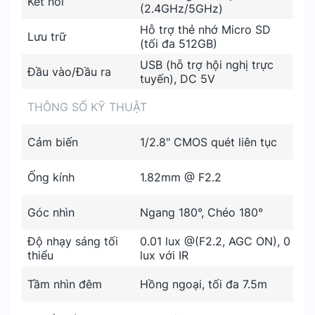
Kết nối
(2.4GHz/5GHz)
Hỗ trợ thẻ nhớ Micro SD
Lưu trữ
(tối đa 512GB)
USB (hỗ trợ hội nghị trực
Đầu vào/Đầu ra
tuyến), DC 5V
THÔNG SỐ KỸ THUẬT
Cảm biến
1/2.8" CMOS quét liên tục
Ống kính
1.82mm @ F2.2
Góc nhìn
Ngang 180°, Chéo 180°
Độ nhạy sáng tối
0.01 lux @(F2.2, AGC ON), 0
thiểu
lux với IR
Tầm nhìn đêm
Hồng ngoại, tối đa 7.5m