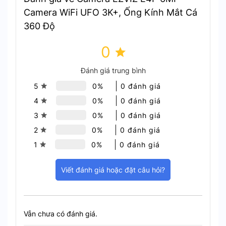
Camera WiFi UFO 3K+, Ống Kính Mắt Cá
360 Độ
0
Đánh giá trung bình
5
0%
0 đánh giá
4
0%
0 đánh giá
3
0%
0 đánh giá
Hình Ảnh Toàn Cảnh 360° Độ Nét Cao 6MP
2
0%
0 đánh giá
1
0%
0 đánh giá
4 Micro Ma Trận Thu Âm Đa
Hướng
Viết đánh giá hoặc đặt câu hỏi?
Tích hợp 4 micro độ nhạy cao được bố trí
theo ma trận. Kết hợp với công nghệ âm
Vẫn chưa có đánh giá.
thanh chùm tia tiên tiến giúp thu âm theo