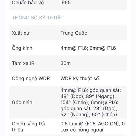
Chuẩn bảo vệ
IP65
THÔNG SỐ KỸ THUẬT
Xuất xứ
Trung Quốc
Ống kính
4mm@ F1.6; 6mm@ F1.6
Tầm xa IR
30m
Công nghệ WDR
WDR kỹ thuật số
4mm@ F1.6: góc quan sát:
49° (Dọc), 89° (Ngang),
Góc nhìn
104° (Chéo); 6mm@ F1.6:
góc quan sát: 28° (Dọc),
52° (Ngang), 60° (Chéo)
Chiếu sáng tối
0.5 Lux @ (F1.6, AGC ON), 0
thiểu
Lux có hồng ngoại