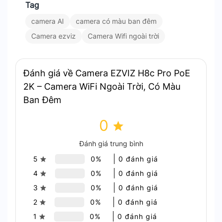
Kết nối PoE – Đơn giản và tiết kiệm
Tag
camera AI
camera có màu ban đêm
Chỉ cần một cáp Ethernet duy nhất để truyền dữ
Camera ezviz
Camera Wifi ngoài trời
liệu và cấp nguồn. H8c PoE giúp lắp đặt dễ dàng,
giảm chi phí dây dẫn và đơn giản hóa bảo trì lâu
dài.
Đánh giá về Camera EZVIZ H8c Pro PoE
2K – Camera WiFi Ngoài Trời, Có Màu
Ban Đêm
0
Đánh giá trung bình
Camera Kết nối PoE – Đơn giản và tiết kiệm
5
0%
0 đánh giá
4
0%
0 đánh giá
Phát hiện người bằng AI và theo dõi chuyển
3
0%
0 đánh giá
động tự động
2
0%
0 đánh giá
1
0%
0 đánh giá