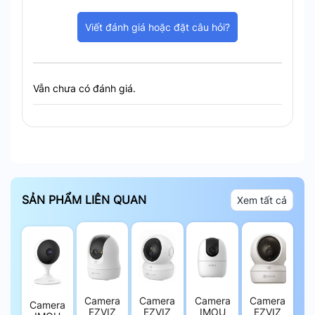
Camera sử dụng công nghệ AI để phát hiện chính
xác chuyển động của con người. Sau khi phát hiện,
Viết đánh giá hoặc đặt câu hỏi?
H8c PoE sẽ tự động xoay và bám theo mục tiêu,
giữ đối tượng trong khung hình liên tục.
Vẫn chưa có đánh giá.
SẢN PHẨM LIÊN QUAN
Xem tất cả
Camera Phát hiện người bằng AI và theo dõi chuyển động
tự động
Có màu vào ban đêm
Nhờ tích hợp đèn chiếu sáng và cảm biến hồng
Camera
Camera
Camera
Camera
Camera
EZVIZ
EZVIZ
IMOU
EZVIZ