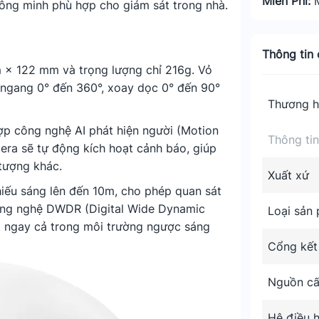
Miễn Phí:
hông minh phù hợp cho giám sát trong nhà.
Thông tin c
 × 122 mm và trọng lượng chỉ 216g. Vỏ
y ngang 0° đến 360°, xoay dọc 0° đến 90°
Thương h
p công nghệ AI phát hiện người (Motion
Thông ti
era sẽ tự động kích hoạt cảnh báo, giúp
tượng khác.
Xuất xứ
iếu sáng lên đến 10m, cho phép quan sát
Công nghệ DWDR (Digital Wide Dynamic
Loại sản
t ngay cả trong môi trường ngược sáng
Cổng kết
Nguồn c
Hệ điều 