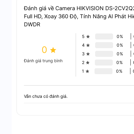
Đánh giá về Camera HIKVISION DS-2CV2Q
Full HD, Xoay 360 Độ, Tính Năng AI Phát 
DWDR
5
0%
4
0%
0
3
0%
Đánh giá trung bình
2
0%
1
0%
DS-2CV2Q21G1-IDW (W) là giải pháp giám
Chất Lượng Hình Ảnh và Audio
Vẫn chưa có đánh giá.
Camera sử dụng cảm biến CMOS cỡ 1/3″ với độ phân 
kính 4mm cho góc nhìn rộng với FOV ngang 75°, dọ
luồng video: