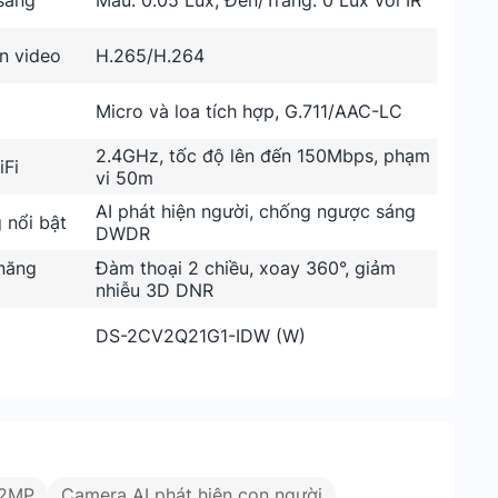
sáng
Màu: 0.05 Lux, Đen/Trắng: 0 Lux với IR
n video
H.265/H.264
Micro và loa tích hợp, G.711/AAC-LC
2.4GHz, tốc độ lên đến 150Mbps, phạm
iFi
vi 50m
AI phát hiện người, chống ngược sáng
 nổi bật
DWDR
 năng
Đàm thoại 2 chiều, xoay 360°, giảm
nhiễu 3D DNR
DS-2CV2Q21G1-IDW (W)
 2MP
Camera AI phát hiện con người