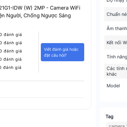
Độ nhạy 
21G1-IDW (W) 2MP - Camera WiFi
Chuẩn né
Hiện Người, Chống Ngược Sáng
Âm thanh
0 đánh giá
Kết nối W
0 đánh giá
Viết đánh giá hoặc
0 đánh giá
đặt câu hỏi?
Tính năng
0 đánh giá
0 đánh giá
Các tính
 sát không dây chất lượng cao
khác
Model
giải tối đa 1920 × 1080 (Full HD). Ống
c 45° và góc chéo 85°. Camera hỗ trợ hai
Tag
camera