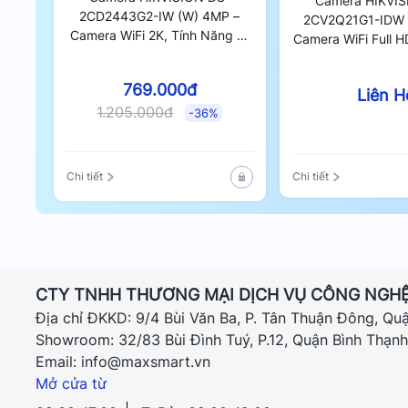
Camera HIKVIS
2CD2443G2-IW (W) 4MP –
2CV2Q21G1-IDW 
Camera WiFi 2K, Tính Năng AI
Camera WiFi Full 
Phát Hiện Người, Chống
Độ, Tính Năng AI
Ngược Sáng DWDR
Người, Chống N
769.000đ
Liên H
DWDR
1.205.000đ
-36%
Chi tiết
Chi tiết
CTY TNHH THƯƠNG MẠI DỊCH VỤ CÔNG NGHỆ
Địa chỉ ĐKKD: 9/4 Bùi Văn Ba, P. Tân Thuận Đông, Qu
Showroom: 32/83 Bùi Đình Tuý, P.12, Quận Bình Thạn
Email: info@maxsmart.vn
Mở cửa từ