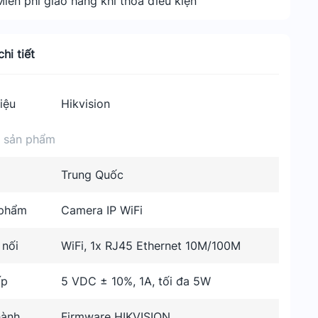
Miễn phí giao hàng khi thỏa điều kiện
hi tiết
iệu
Hikvision
n sản phẩm
Trung Quốc
 phẩm
Camera IP WiFi
 nối
WiFi, 1x RJ45 Ethernet 10M/100M
ấp
5 VDC ± 10%, 1A, tối đa 5W
hành
Firmware HIKVISION