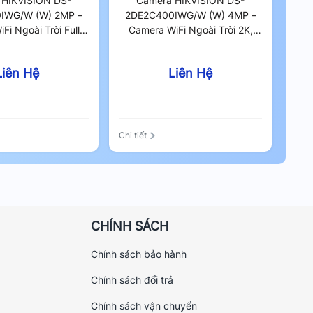
 HIKVISION DS-
Camera HIKVISION DS-
IWG/W (W) 2MP –
2DE2C400IWG/W (W) 4MP –
Fi Ngoài Trời Full
Camera WiFi Ngoài Trời 2K,
360 Độ, Tính Năng
Xoay 360 Độ, Tính Năng AI
iện Người Phương
Phát Hiện Người Phương Tiện
Liên Hệ
Liên Hệ
Tiện
Chi tiết
CHÍNH SÁCH
Chính sách bảo hành
Chính sách đổi trả
Chính sách vận chuyển