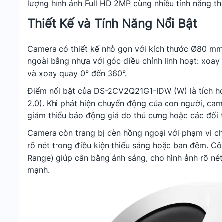
lượng hình ảnh Full HD 2MP cùng nhiều tính năng t
Thiết Kế và Tính Năng Nổi Bật
Camera có thiết kế nhỏ gọn với kích thước Ø80 mm
ngoài bằng nhựa với góc điều chỉnh linh hoạt: xoa
và xoay quay 0° đến 360°.
Điểm nổi bật của DS-2CV2Q21G1-IDW (W) là tích hợ
2.0). Khi phát hiện chuyển động của con người, cam
giảm thiểu báo động giả do thú cưng hoặc các đối 
Camera còn trang bị đèn hồng ngoại với phạm vi ch
rõ nét trong điều kiện thiếu sáng hoặc ban đêm. 
Range) giúp cân bằng ánh sáng, cho hình ảnh rõ né
mạnh.