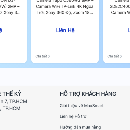
ION DS-
Camera Tapo C560WS 8MP –
Camera
(W) 2MP –
Camera WiFi TP-Link 4K Ngoài
2DE2C400
HD, Xoay 360
Trời, Xoay 360 Độ, Zoom 18X,
Camera Wi
 Phát Hiện
Tính Năng AI Nhận Diện Khuôn
HD, Xoay 
gược Sáng
Mặt, Có Màu Ban Đêm
AI Phát H
ệ
Liên Hệ
Chi tiết
Chi tiết
 THẾ KỶ
HỖ TRỢ KHÁCH HÀNG
ận 7, TP.HCM
Giới thiệu về MaxSmart
h, TP.HCM
Liên hệ Hỗ trợ
Hướng dẫn mua hàng