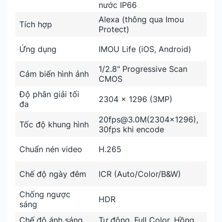
nước IP66
Alexa (thông qua Imou
Tích hợp
Protect)
Ứng dụng
IMOU Life (iOS, Android)
1/2.8" Progressive Scan
Cảm biến hình ảnh
CMOS
Độ phân giải tối
2304 x 1296 (3MP)
đa
20fps@3.0M(2304x1296),
Tốc độ khung hình
30fps khi encode
Chuẩn nén video
H.265
Chế độ ngày đêm
ICR (Auto/Color/B&W)
Chống ngược
HDR
sáng
Chế độ ánh sáng
Tự động, Full Color, Hồng