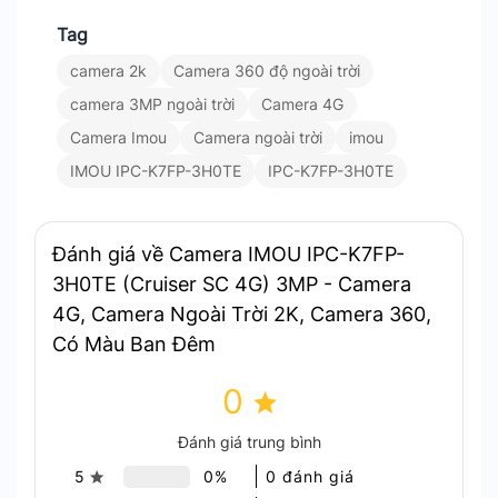
IMOU IPC-K7FP-3H0TE cùng khả năng kháng nước tối ưu
Tag
Xoay 360° – Giám Sát Toàn Cảnh
camera 2k
Camera 360 độ ngoài trời
camera 3MP ngoài trời
Camera 4G
Khả năng xoay ngang 355° và dọc 90° giúp
Camera Imou
Camera ngoài trời
imou
Cruiser SC 4G bao quát toàn bộ không gian
IMOU IPC-K7FP-3H0TE
IPC-K7FP-3H0TE
xung quanh, không bỏ sót bất kỳ góc khuất
nào.
Điều khiển xoay camera từ xa thông qua ứng
Đánh giá về Camera IMOU IPC-K7FP-
dụng IMOU Life trên điện thoại.
3H0TE (Cruiser SC 4G) 3MP - Camera
Chế độ theo dõi tự động (Auto-Tracking):
4G, Camera Ngoài Trời 2K, Camera 360,
Camera tự động xoay theo chuyển động của
Có Màu Ban Đêm
người.
0
Đánh giá trung bình
5
0%
0 đánh giá