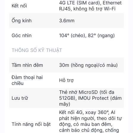
4G LTE (SIM card), Ethernet
Kết nối
RJ45, không hỗ trợ Wi-Fi
Ống kính
3.6mm
Góc nhìn
104° (chéo), 82° (ngang)
THÔNG SỐ KỸ THUẬT
Tầm nhìn đêm
30m (hồng ngoại/có màu)
Đàm thoại hai
Hỗ trợ
chiều
Thẻ nhớ MicroSD (tối đa
Lưu trữ
512GB), IMOU Protect (đám
mây)
Kết nối 4G, xoay 360°, AI
phát hiện người, theo dõi tự
Tính năng nổi bật
động, có màu ban đêm,
cảnh báo chủ động, chống