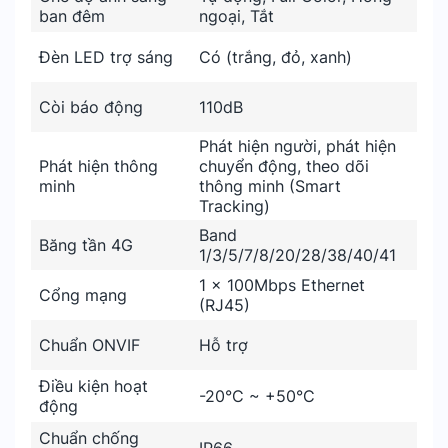
ban đêm
ngoại, Tắt
Đèn LED trợ sáng
Có (trắng, đỏ, xanh)
Còi báo động
110dB
Phát hiện người, phát hiện
Phát hiện thông
chuyển động, theo dõi
minh
thông minh (Smart
Tracking)
Band
Băng tần 4G
1/3/5/7/8/20/28/38/40/41
1 x 100Mbps Ethernet
Cổng mạng
(RJ45)
Chuẩn ONVIF
Hỗ trợ
Điều kiện hoạt
-20°C ~ +50°C
động
Chuẩn chống