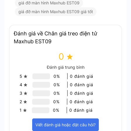
được tăng cường.
giá đỡ màn hình Maxhub EST09
Tính Linh Hoạt và Độ Bền Cao
giá đỡ màn hình Maxhub EST09 giá tốt
Lý tưởng cho thuyết trình, sự kiện, và không
gian tương tác.
Đánh giá về Chân giá treo điện tử
Thiết kế chắc chắn và tính năng linh hoạt
Maxhub EST09
mang lại sự tiện ích tối ưu.
Hiệu quả trong mọi tình huống sử dụng.
0
MaxSmart cũng cung cấp sản phẩm này, đảm bảo
Đánh giá trung bình
chất lượng và tính chính hãng. Khám phá chân giá
5
0%
0 đánh giá
treo điện tử
Maxhub EST09
để nâng cao trải
nghiệm trình chiếu của bạn một cách chuyên
4
0%
0 đánh giá
nghiệp và tiện lợi.
3
0%
0 đánh giá
2
0%
0 đánh giá
1
0%
0 đánh giá
Viết đánh giá hoặc đặt câu hỏi?