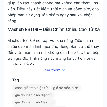
giúp lắp ráp nhanh chóng mà không cần thêm linh
kiện. Điều này tiết kiệm thời gian và công sức, cho
phép bạn sử dụng sản phẩm ngay sau khi nhận
hàng.
Maxhub EST09 – Điều Chỉnh Chiều Cao Từ Xa
Maxhub EST09 nổi bật với khả năng điều chỉnh
chiều cao màn hình qua ứng dụng. Bạn có thể thay
đổi vị trí màn hình mà không cần thao tác trực tiếp
trên giá đỡ. Tính năng này mang lại sự tiện lợi và
linh hoạt tối đa.
Xem thêm
Nguồn Cung Cấp Tích Hợp
Tag
Sản phẩm đi kèm bộ nguồn đặc biệt, cấp nguồn
chân giá treo điện tử
giá đỡ màn hình
cho cả màn hình và giá đỡ. Không cần thêm dây
giá đỡ màn hình điện tử
dẫn, khu vực hiển thị gọn gàng và sạch sẽ. Tính
thẩm mỹ và sự chuyên nghiệp của không gian
giá đỡ màn hình Maxhub