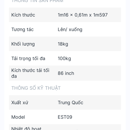
THÔNG TIN SẢN PHẨM
Kích thước
1m16 x 0,61m x 1m597
Tương tác
Lên/ xuống
Khối lượng
18kg
Tải trọng tối đa
100kg
Kích thước tải tối
86 inch
đa
THÔNG SỐ KỸ THUẬT
Xuất xứ
Trung Quốc
Model
EST09
Nhiệt độ hoạt