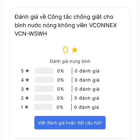
Đánh giá về Công tắc chống giật cho
bình nước nóng không viền VCONNEX
VCN-WSWH
0
Đánh giá trung bình
5
0%
0 đánh giá
4
0%
0 đánh giá
3
0%
0 đánh giá
Tắt bình nước nóng khi có cảnh báo quá tải điện
2
0%
0 đánh giá
1
0%
0 đánh giá
3. Chứng nhận chất lượng quốc tế và nội địa
Viết đánh giá hoặc đặt câu hỏi?
Công tắc chống giật Vconnex VCN-WSWH là sản
phẩm duy nhất tại Việt Nam đạt đầy đủ chứng