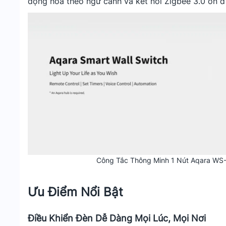
động hóa theo ngữ cảnh và kết nối Zigbee 3.0 ổn đ
Công Tắc Thông Minh 1 Nút Aqara WS
Ưu Điểm Nổi Bật
Điều Khiển Đèn Dễ Dàng Mọi Lúc, Mọi Nơi