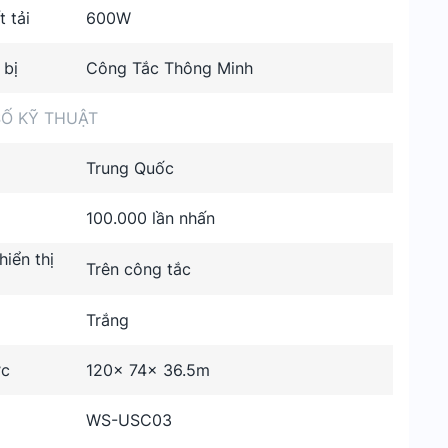
 tải
600W
 bị
Công Tắc Thông Minh
Ố KỸ THUẬT
Trung Quốc
100.000 lần nhấn
iển thị
Trên công tắc
i
Trắng
ớc
120x 74x 36.5m
WS-USC03