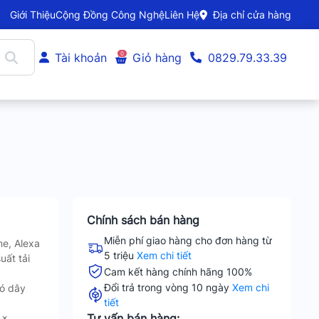
Giới Thiệu
Cộng Đồng Công Nghệ
Liên Hệ
Địa chỉ cửa hàng
0
Tài khoản
Giỏ hàng
0829.79.33.39
Chính sách bán hàng
Miễn phí giao hàng cho đơn hàng từ
e, Alexa
5 triệu
Xem chi tiết
uất tải
Cam kết hàng chính hãng 100%
Đổi trả trong vòng 10 ngày
Xem chi
có dây
tiết
Tư vấn bán hàng:
4x