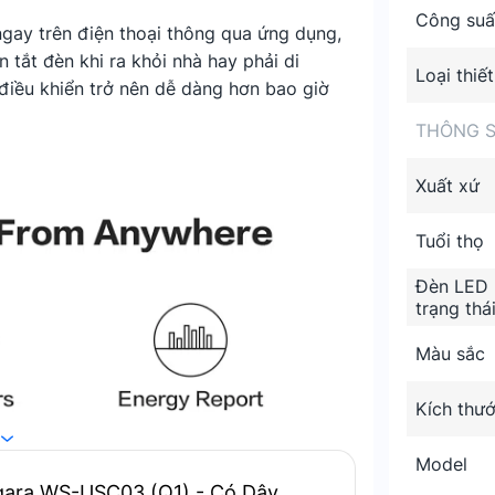
Công suất
gay trên điện thoại thông qua ứng dụng,
 tắt đèn khi ra khỏi nhà hay phải di
Loại thiết
điều khiển trở nên dễ dàng hơn bao giờ
THÔNG S
Xuất xứ
Tuổi thọ
Đèn LED h
trạng thá
Màu sắc
Kích thư
Model
qara WS-USC03 (Q1) - Có Dây