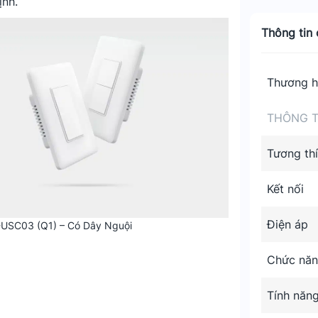
ịnh.
Thông tin c
Thương h
THÔNG T
Tương th
Kết nối
Điện áp
-USC03 (Q1) – Có Dây Nguội
Chức nă
Tính năng