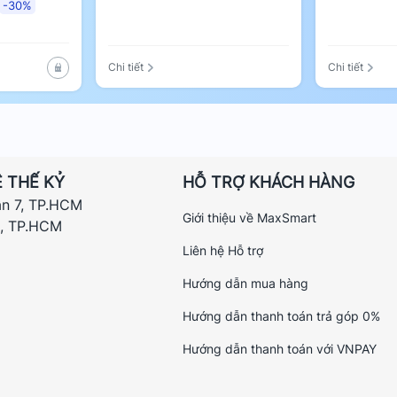
-30%
Chi tiết
Chi tiết
Q1) – Tự Động Hóa Thông Minh
 THẾ KỶ
HỖ TRỢ KHÁCH HÀNG
à Thông Minh Đúng Nghĩa
ận 7, TP.HCM
Giới thiệu về MaxSmart
h, TP.HCM
 nhà thông minh phổ biến. Như Apple
Liên hệ Hỗ trợ
bạn điều khiển đèn bằng giọng nói. Bạn
Google, tắt đèn phòng khách”. Mọi thứ sẽ
Hướng dẫn mua hàng
o công tắc.
Hướng dẫn thanh toán trả góp 0%
Hướng dẫn thanh toán với VNPAY
ật chuẩn US. Dễ dàng lắp đặt vào các đế