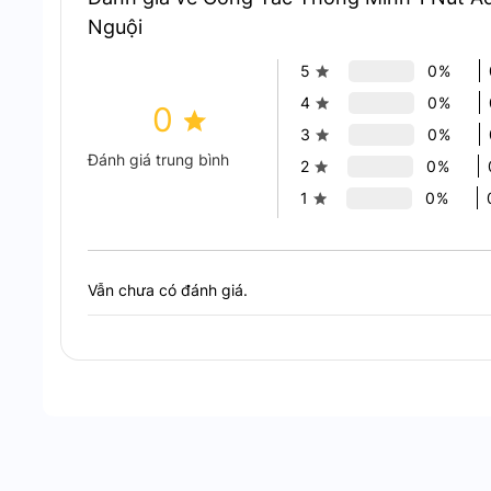
Nguội
5
0%
4
0%
0
3
0%
Đánh giá trung bình
2
0%
1
0%
Vẫn chưa có đánh giá.
Aqara WS-USC03 (Q1) Điều Khiển Đèn