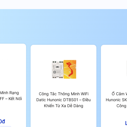
iệm Sống Tiện Nghi
g minh Aqara là khả năng thiết lập các
à, hệ thống sẽ tự động kích hoạt đèn (kết
n di chuyển vào khu vực hành lang hoặc
ết hợp với cảm biến chuyển động Aqara).
động cơ rèm Aqara, công tắc có thể được
ập lịch trình để đèn tự động bật khi trời
 thủ công.
Minh Rạng
Công Tắc Thông Minh WiFi
Ổ Cắm W
F – Kết Nối
Datic Hunonic DTBS01 – Điều
Hunonic SK
Khiển Từ Xa Dễ Dàng
Công
0đ