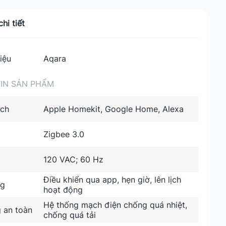
hi tiết
iệu
Aqara
IN SẢN PHẨM
ích
Apple Homekit, Google Home, Alexa
Zigbee 3.0
120 VAC; 60 Hz
Điều khiển qua app, hẹn giờ, lên lịch
ng
hoạt động
Hệ thống mạch điện chống quá nhiệt,
 an toàn
chống quá tải