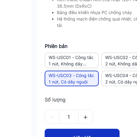
36.5mm (DxRxC)
Bảng điều khiển nhựa PC chống cháy
Hệ thống mạch điện chống quá nhiệt, 
tải
Phiên bản
WS-USC01 - Công tắc
WS-USC02 - Cô
1 nút, Không dây
2 nút, Không d
nguội
nguội
WS-USC03 - Công tắc
WS-USC04 - Cô
1 nút, Có dây nguội
2 nút, Có dây n
Số lượng