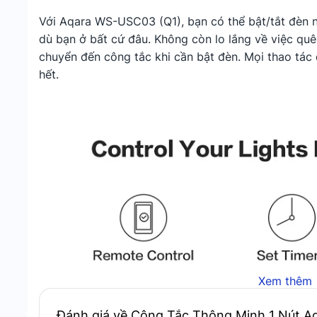
Với Aqara WS-USC03 (Q1), bạn có thể bật/tắt đèn n
dù bạn ở bất cứ đâu. Không còn lo lắng về việc quên
chuyển đến công tắc khi cần bật đèn. Mọi thao tác 
hết.
Xem thêm
Đánh giá về Công Tắc Thông Minh 1 Nút A