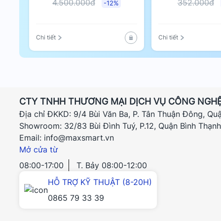
4.500.000đ
352.000đ
-12%
Chi tiết
Chi tiết
Công Tắc Thông Minh Aqara WS-USC03 (
CTY TNHH THƯƠNG MẠI DỊCH VỤ CÔNG NGHỆ
Điều Khiển Bằng Giọng Nói – Trải Nghiệm Nh
Địa chỉ ĐKKD: 9/4 Bùi Văn Ba, P. Tân Thuận Đông, Qu
Showroom: 32/83 Bùi Đình Tuý, P.12, Quận Bình Thạn
Aqara WS-USC03 (Q1) tương thích với các nền tảng
Email: info@maxsmart.vn
HomeKit, Google Home và Amazon Alexa. Cho phép 
Mở cửa từ
chỉ cần nói “Hey Siri, turn on the lights” hoặc “Ok 
08:00-17:00
T. Bảy 08:00-12:00
được thực hiện ngay lập tức mà không cần chạm và
HỖ TRỢ KỸ THUẬT (8-20H)
Thiết Kế Hiện Đại, Phù Hợp Mọi Không Gian
0865 79 33 39
Công tắc thông minh Aqara có thiết kế hình chữ nh