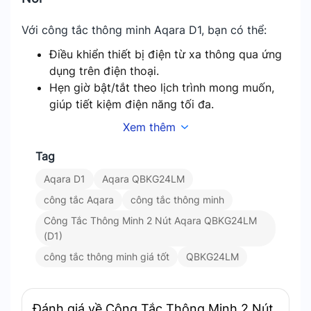
Với công tắc thông minh Aqara D1, bạn có thể:
Điều khiển thiết bị điện từ xa thông qua ứng
dụng trên điện thoại.
Hẹn giờ bật/tắt theo lịch trình mong muốn,
giúp tiết kiệm điện năng tối đa.
Điều khiển bằng giọng nói qua trợ lý ảo
Xem thêm
Apple Siri, Google Assistant và Amazon
Alexa.
Tag
Dù ở bất cứ đâu, bạn vẫn có thể kiểm soát các
Aqara D1
Aqara QBKG24LM
thiết bị trong nhà một cách nhanh chóng và dễ
công tắc Aqara
công tắc thông minh
dàng.
Công Tắc Thông Minh 2 Nút Aqara QBKG24LM
(D1)
Tích Hợp Hoàn Hảo Với Hệ Sinh Thái Nhà
Thông Minh
công tắc thông minh giá tốt
QBKG24LM
Công tắc Aqara QBKG24LM (D1) hỗ trợ giao thức
Zigbee 3.0. Đảm bảo tốc độ kết nối nhanh và ổn
Đánh giá về Công Tắc Thông Minh 2 Nút