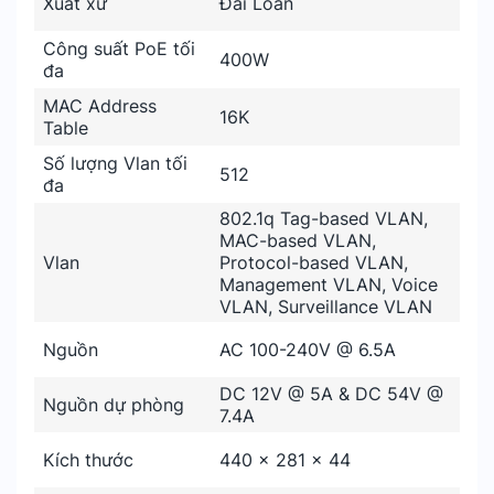
Xuất xứ
Đài Loan
Công suất PoE tối
400W
đa
MAC Address
16K
Table
Số lượng Vlan tối
512
đa
802.1q Tag-based VLAN,
MAC-based VLAN,
Vlan
Protocol-based VLAN,
Management VLAN, Voice
VLAN, Surveillance VLAN
Nguồn
AC 100-240V @ 6.5A
DC 12V @ 5A & DC 54V @
Nguồn dự phòng
7.4A
Kích thước
440 x 281 x 44