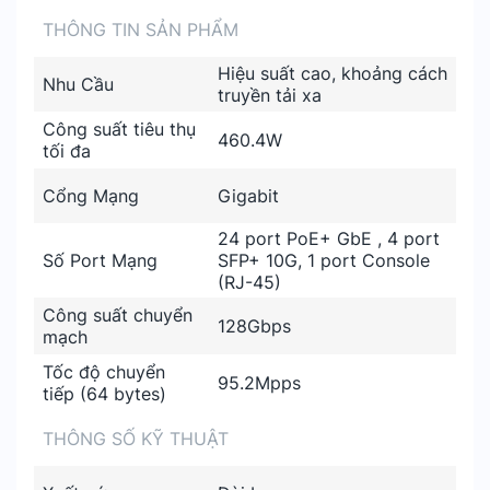
THÔNG TIN SẢN PHẨM
Hiệu suất cao, khoảng cách
Nhu Cầu
truyền tải xa
Công suất tiêu thụ
460.4W
tối đa
Cổng Mạng
Gigabit
24 port PoE+ GbE , 4 port
Số Port Mạng
SFP+ 10G, 1 port Console
(RJ-45)
Công suất chuyển
128Gbps
mạch
Tốc độ chuyển
95.2Mpps
tiếp (64 bytes)
THÔNG SỐ KỸ THUẬT