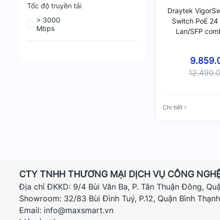
Tốc độ truyền tải
Draytek VigorSw
> 3000
Switch PoE 24 
Mbps
Lan/SFP com
Mana
9.859.
12.490.
Chi tiết
CTY TNHH THƯƠNG MẠI DỊCH VỤ CÔNG NGHỆ
Địa chỉ ĐKKD: 9/4 Bùi Văn Ba, P. Tân Thuận Đông, Qu
Showroom: 32/83 Bùi Đình Tuý, P.12, Quận Bình Thạn
Email: info@maxsmart.vn