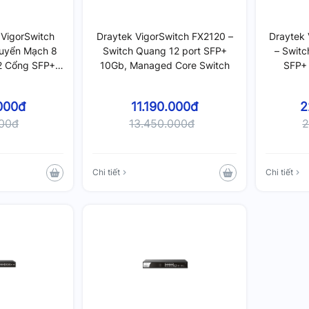
 VigorSwitch
Draytek VigorSwitch FX2120 –
Draytek
uyển Mạch 8
Switch Quang 12 port SFP+
– Switc
2 Cổng SFP+,
10Gb, Managed Core Switch
SFP+
ite Managed
000đ
11.190.000đ
2
000đ
13.450.000đ
2
Chi tiết
Chi tiết