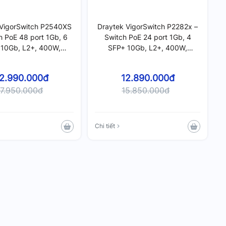
 VigorSwitch P2540XS
Draytek VigorSwitch P2282x –
h PoE 48 port 1Gb, 6
Switch PoE 24 port 1Gb, 4
 10Gb, L2+, 400W,
SFP+ 10Gb, L2+, 400W,
Managed
Managed
2.990.000đ
12.890.000đ
7.950.000đ
15.850.000đ
Chi tiết