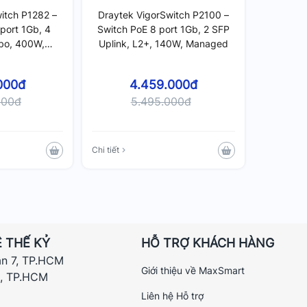
itch P1282 –
Draytek VigorSwitch P2100 –
port 1Gb, 4
Switch PoE 8 port 1Gb, 2 SFP
bo, 400W,
Uplink, L2+, 140W, Managed
ged
000đ
4.459.000đ
000đ
5.495.000đ
Chi tiết
 THẾ KỶ
HỖ TRỢ KHÁCH HÀNG
ận 7, TP.HCM
Giới thiệu về MaxSmart
h, TP.HCM
Liên hệ Hỗ trợ