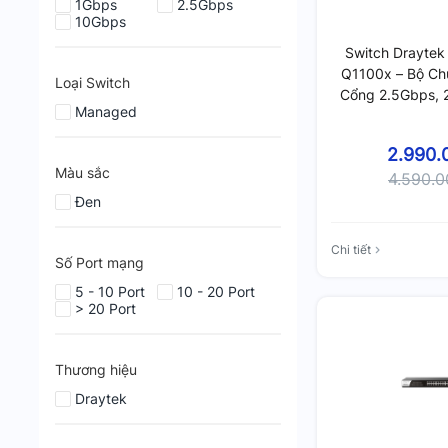
1Gbps
2.5Gbps
10Gbps
Switch Draytek
Q1100x – Bộ Ch
Loại Switch
Cổng 2.5Gbps, 
Managed
Switch Smart L
2.990.
Màu sắc
4.590.
Đen
Chi tiết
Số Port mạng
5 - 10 Port
10 - 20 Port
> 20 Port
Thương hiệu
Draytek