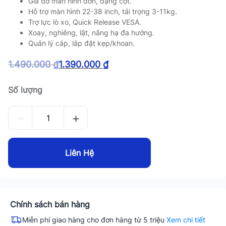
Giá đỡ màn hình đơn, dạng cột.
Hỗ trợ màn hình 22-38 inch, tải trọng 3-11kg.
Trợ lực lò xo, Quick Release VESA.
Xoay, nghiêng, lật, nâng hạ đa hướng.
Quản lý cáp, lắp đặt kẹp/khoan.
1.490.000
₫
1.390.000
₫
Giá
Giá
gốc
hiện
Số lượng
là:
tại
1.490.000 ₫.
là:
1.390.000 ₫.
Liên Hệ
Chính sách bán hàng
Miễn phí giao hàng cho đơn hàng từ 5 triệu
Xem chi tiết