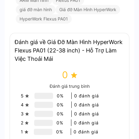
ARM Màn hình
Flexus PA01
thường.
giá đỡ màn hình
Giá đỡ Màn Hình HyperWork
Cho phép điều chỉnh màn hình đa dạng: nâng
lên cao, đẩy ra xa, lật ngửa, xoay ngang,
HyperWork Flexus PA01
xoay dọc,…
Đánh giá về Giá Đỡ Màn Hình HyperWork
Flexus PA01 (22-38 inch) - Hỗ Trợ Làm
Việc Thoải Mái
0
Đánh giá trung bình
5
0%
0 đánh giá
4
0%
0 đánh giá
3
0%
0 đánh giá
Kết hợp giữa cột đứng và 2 khớp tay đòn mạng lại sự linh
hoạt vượt trội
2
0%
0 đánh giá
1
0%
0 đánh giá