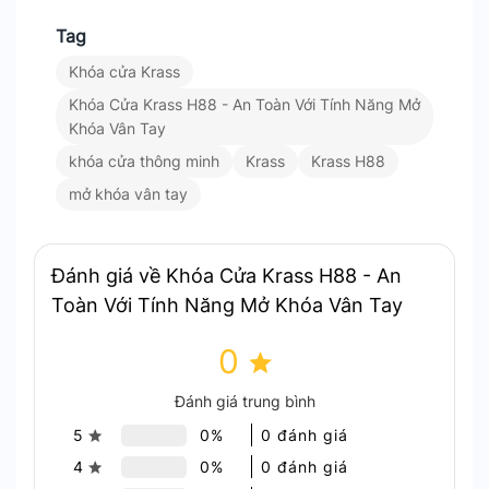
Tag
Khóa cửa Krass
Khóa Cửa Krass H88 - An Toàn Với Tính Năng Mở
Khóa Vân Tay
khóa cửa thông minh
Krass
Krass H88
mở khóa vân tay
Đánh giá về Khóa Cửa Krass H88 - An
Toàn Với Tính Năng Mở Khóa Vân Tay
Khóa Cửa Krass H88 – Đa dạng phương thức mở khóa
0
Đánh giá trung bình
Với khả năng quản lý lên đến 100 dấu vân tay, 50
5
0%
0 đánh giá
mật mã, và 10 thẻ từ. Khóa H88 đáp ứng được cả
nhu cầu sử dụng trong gia đình và văn phòng.
4
0%
0 đánh giá