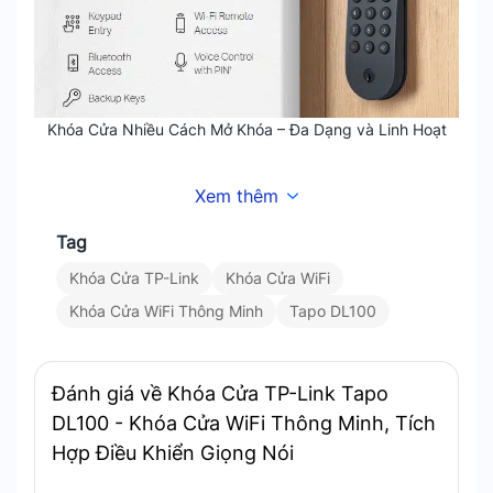
Khóa Cửa Nhiều Cách Mở Khóa – Đa Dạng và Linh Hoạt
Bàn Phím Không Chìa – Dễ Dàng và Bảo Mật
Xem thêm
Tag
Hỗ trợ tối đa 200 mã PIN. Bàn phím cảm ứng có
đèn nền giúp thao tác vào ban đêm. Tùy chọn che
Khóa Cửa TP-Link
Khóa Cửa WiFi
mã bằng số ngẫu nhiên giúp tránh lộ mật khẩu.
Khóa Cửa WiFi Thông Minh
Tapo DL100
Đánh giá về Khóa Cửa TP-Link Tapo
DL100 - Khóa Cửa WiFi Thông Minh, Tích
Hợp Điều Khiển Giọng Nói