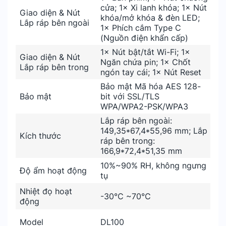
cửa; 1× Xi lanh khóa; 1× Nút
Giao diện & Nút
khóa/mở khóa & đèn LED;
Lắp ráp bên ngoài
1× Phích cắm Type C
(Nguồn điện khẩn cấp)
1× Nút bật/tắt Wi-Fi; 1×
Giao diện & Nút
Ngăn chứa pin; 1× Chốt
Lắp ráp bên trong
ngón tay cái; 1× Nút Reset
Bảo mật Mã hóa AES 128-
Bảo mật
bit với SSL/TLS
WPA/WPA2-PSK/WPA3
Lắp ráp bên ngoài:
149,35*67,4*55,96 mm; Lắp
Kích thước
ráp bên trong:
166,9*72,4*51,35 mm
10%~90% RH, không ngưng
Độ ẩm hoạt động
tụ
Nhiệt đọ hoạt
-30℃ ~70℃
động
Model
DL100