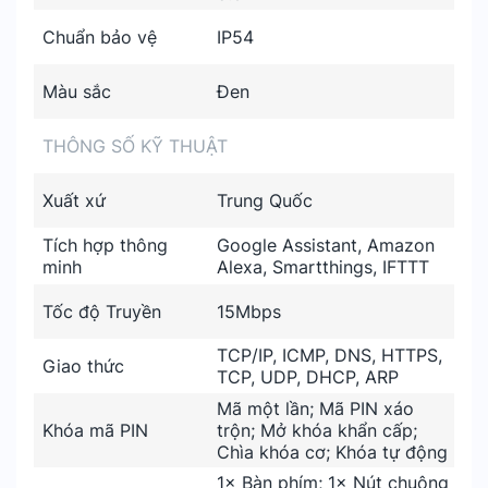
Chuẩn bảo vệ
IP54
Màu sắc
Đen
THÔNG SỐ KỸ THUẬT
Xuất xứ
Trung Quốc
Tích hợp thông
Google Assistant, Amazon
minh
Alexa, Smartthings, IFTTT
Tốc độ Truyền
15Mbps
TCP/IP, ICMP, DNS, HTTPS,
Giao thức
TCP, UDP, DHCP, ARP
Mã một lần; Mã PIN xáo
Khóa mã PIN
trộn; Mở khóa khẩn cấp;
Chìa khóa cơ; Khóa tự động
1× Bàn phím; 1× Nút chuông