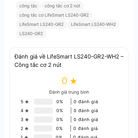
bị điện từ cùng một công tắc, giúp quản lý tiện
công tắc
công tắc cơ 2 nút
nghi trong ngôi nhà một cách dễ dàng hơn.
công tắc cơ LifeSmart LS240-GR2
Bảng điều khiển ánh sáng 16
LifeSmart LS240-GR2
LifeSmart LS240-WH2
triệu màu tùy chỉnh
LS240-GR2
Với LifeSmart LS240-GR2-WH2, bạn có thể tùy
chỉnh ánh sáng của bảng điều khiển với 16 triệu
Đánh giá về LifeSmart LS240-GR2-WH2 –
màu khác nhau.
Công tắc cơ 2 nút
Mang đến sự linh hoạt trong việc tạo nên không
0
gian sống thoải mái và phù hợp với tâm trạng.
Đánh giá trung bình
LifeSmart LS240-GR2-WH2 –
5
0%
0 đánh giá
Khoảng cách điều khiển không
4
0%
0 đánh giá
dây ấn tượng
3
0%
0 đánh giá
2
0%
0 đánh giá
Công tắc này hoạt động tốt trong môi trường mở
1
0%
0 đánh giá