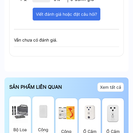
với khoảng cách điều khiển không dây lên tới
200m, mang lại sự tiện lợi tuyệt đối cho người sử
Viết đánh giá hoặc đặt câu hỏi?
dụng, dù ở bất cứ vị trí nào trong ngôi nhà.
Vẫn chưa có đánh giá.
SẢN PHẨM LIÊN QUAN
Xem tất cả
Bộ Loa
Công
Công
Ổ Cắm
Ổ Cắm