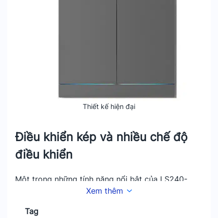
Thiết kế hiện đại
Điều khiển kép và nhiều chế độ
điều khiển
Một trong những tính năng nổi bật của LS240-
Xem thêm
GR2-WH2 là khả năng điều khiển kép.
Người dùng có thể điều khiển đồng thời hai thiết
Tag