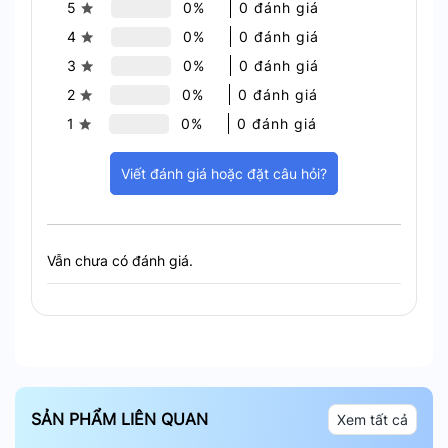
5
0%
0 đánh giá
cho mọi hệ thống mạng.
4
0%
0 đánh giá
3
0%
0 đánh giá
2
0%
0 đánh giá
1
0%
0 đánh giá
Viết đánh giá hoặc đặt câu hỏi?
Vẫn chưa có đánh giá.
SẢN PHẨM LIÊN QUAN
Xem tất cả