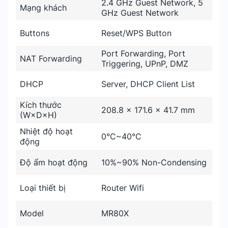
2.4 GHz Guest Network, 5
Mạng khách
GHz Guest Network
Buttons
Reset/WPS Button
Port Forwarding, Port
NAT Forwarding
Triggering, UPnP, DMZ
DHCP
Server, DHCP Client List
Kích thước
208.8 × 171.6 × 41.7 mm
(W×D×H)
Nhiệt độ hoạt
0°C~40°C
động
Độ ẩm hoạt động
10%~90% Non-Condensing
Loại thiết bị
Router Wifi
Model
MR80X