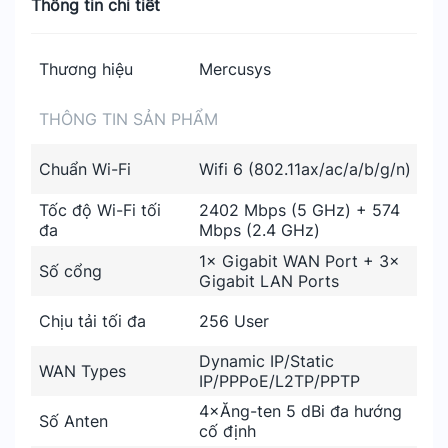
Thông tin chi tiết
Thương hiệu
Mercusys
THÔNG TIN SẢN PHẨM
Chuẩn Wi-Fi
Wifi 6 (802.11ax/ac/a/b/g/n)
Tốc độ Wi-Fi tối
2402 Mbps (5 GHz) + 574
đa
Mbps (2.4 GHz)
1× Gigabit WAN Port + 3×
Số cổng
Gigabit LAN Ports
Chịu tải tối đa
256 User
Dynamic IP/Static
WAN Types
IP/PPPoE/L2TP/PPTP
4×Ăng-ten 5 dBi đa hướng
Số Anten
cố định