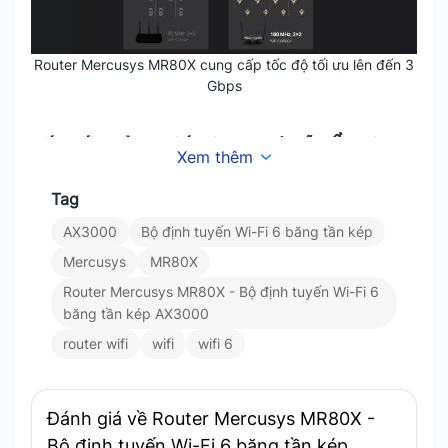
Router Mercusys MR80X cung cấp tốc độ tối ưu lên đến 3
Gbps
Kết Nối Nhiều Thiết Bị Hơn Mà Vẫn Ổn Định
Xem thêm
Với các công nghệ tiên tiến như MU-MIMO và
Tag
OFDMA. MR80X cho phép nhiều thiết bị kết nối
AX3000
Bộ định tuyến Wi-Fi 6 băng tần kép
cùng lúc mà không làm giảm hiệu suất. Điều này
Mercusys
MR80X
giúp giảm độ trễ và tăng gấp bốn lần thông lượng
trung bình. Mang lại sự tiện lợi tối ưu cho các gia
Router Mercusys MR80X - Bộ định tuyến Wi-Fi 6
băng tần kép AX3000
đình đông thành viên hoặc văn phòng làm việc
nhiều thiết bị.
router wifi
wifi
wifi 6
Đánh giá về Router Mercusys MR80X -
Bộ định tuyến Wi-Fi 6 băng tần kép