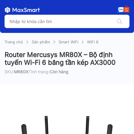
Trang chủ
Sản phẩm
Smart WiFi
WiFi 6
Router Mercusys MR80X – Bộ định
tuyến Wi-Fi 6 băng tần kép AX3000
SKU:
MR80X
Tình trạng:
Còn hàng