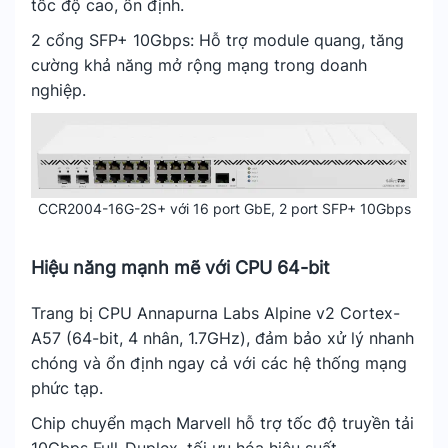
tốc độ cao, ổn định.
2 cổng SFP+ 10Gbps: Hỗ trợ module quang, tăng
cường khả năng mở rộng mạng trong doanh
nghiệp.
CCR2004-16G-2S+ với 16 port GbE, 2 port SFP+ 10Gbps
Hiệu năng mạnh mẽ với CPU 64-bit
Trang bị CPU Annapurna Labs Alpine v2 Cortex-
A57 (64-bit, 4 nhân, 1.7GHz), đảm bảo xử lý nhanh
chóng và ổn định ngay cả với các hệ thống mạng
phức tạp.
Chip chuyển mạch Marvell hỗ trợ tốc độ truyền tải
10Gbps Full-Duplex, tối ưu hóa hiệu suất.