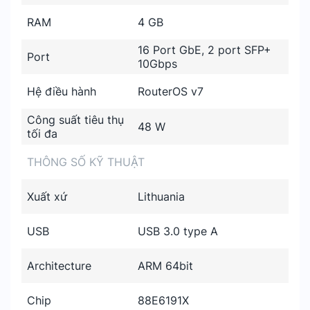
RAM
4 GB
16 Port GbE, 2 port SFP+
Port
10Gbps
Hệ điều hành
RouterOS v7
Công suất tiêu thụ
48 W
tối đa
THÔNG SỐ KỸ THUẬT
Xuất xứ
Lithuania
USB
USB 3.0 type A
Architecture
ARM 64bit
Chip
88E6191X