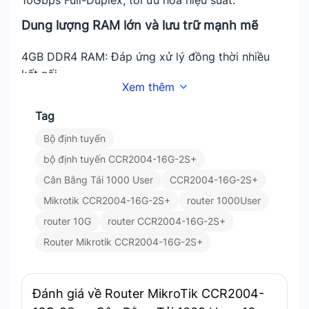
Dung lượng RAM lớn và lưu trữ mạnh mẽ
4GB DDR4 RAM: Đáp ứng xử lý đồng thời nhiều
kết nối.
Xem thêm
Bộ nhớ 128MB NAND giúp lưu trữ cấu hình và hệ
điều hành RouterOS.
Tag
Bộ định tuyến
Khả năng chịu tải vượt trội
bộ định tuyến CCR2004-16G-2S+
Hỗ trợ hơn 1000 người dùng đồng thời, đảm bảo
Cân Bằng Tải 1000 User
CCR2004-16G-2S+
hiệu suất ổn định cho hệ thống mạng lớn.
Mikrotik CCR2004-16G-2S+
router 1000User
Tích hợp nhiều tính năng quản lý tiên tiến
router 10G
router CCR2004-16G-2S+
Router Mikrotik CCR2004-16G-2S+
Cân bằng tải: Tối ưu hóa băng thông giữa các
cổng WAN.
Định tuyến và Firewall: Bảo vệ mạng khỏi các mối
Đánh giá về Router MikroTik CCR2004-
đe dọa tiềm ẩn.