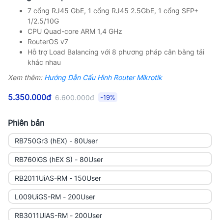
7 cổng RJ45 GbE, 1 cổng RJ45 2.5GbE, 1 cổng SFP+
1/2.5/10G
CPU Quad-core ARM 1,4 GHz
RouterOS v7
Hỗ trợ Load Balancing với 8 phương pháp cân bằng tải
khác nhau
Xem thêm:
Hướng Dẫn Cấu Hình Router Mikrotik
5.350.000đ
6.600.000đ
-19%
Phiên bản
RB750Gr3 (hEX) - 80User
RB760iGS (hEX S) - 80User
RB2011UiAS-RM - 150User
L009UiGS-RM - 200User
RB3011UiAS-RM - 200User