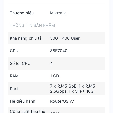
Thương hiệu
Mikrotik
THÔNG TIN SẢN PHẨM
Khả năng chịu tải
300 - 400 User
CPU
88F7040
Số lõi CPU
4
RAM
1 GB
7 x RJ45 GbE, 1 x RJ45
Port
2.5Gbps, 1 x SFP+ 10G
Hệ điều hành
RouterOS v7
Công suất tiêu thụ