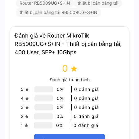
Router RB5009UG+S+IN
thiết bị cân bằng tải
thiết bị cân bằng tải RB5009UG+S+IN
Bộ xử lý ARM Cortex-A7 với 4 nhân, tốc độ
1.4 GHz giúp xử lý dữ liệu nhanh chóng, đáp
ứng nhu cầu mạng phức tạp.
Hỗ trợ xử lý đồng thời nhiều tác vụ, đảm bảo
Đánh giá về Router MikroTik
hiệu suất tối ưu cho các hệ thống mạng lớn.
RB5009UG+S+IN - Thiết bị cân bằng tải,
400 User, SFP+ 10Gbps
Dung lượng RAM 1GB
0
Dung lượng RAM lớn giúp tăng khả năng xử
lý dữ liệu, hỗ trợ chạy nhiều giao thức và
Đánh giá trung bình
dịch vụ trên RouterOS v7.
5
0%
0 đánh giá
Hệ điều hành RouterOS v7 hiện đại
4
0%
0 đánh giá
3
0%
0 đánh giá
RouterOS v7 cung cấp giao diện thân thiện,
dễ quản lý.
2
0%
0 đánh giá
Hỗ trợ đầy đủ các tính năng: định tuyến
1
0%
0 đánh giá
động, cân bằng tải, tường lửa, VPN, và nhiều
giao thức mạng khác.