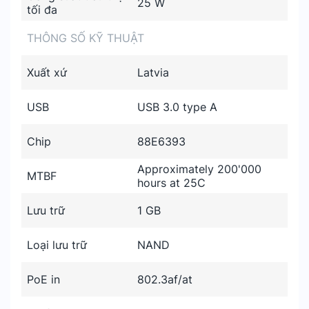
25 W
tối đa
THÔNG SỐ KỸ THUẬT
Xuất xứ
Latvia
USB
USB 3.0 type A
Chip
88E6393
Approximately 200'000
MTBF
hours at 25C
Lưu trữ
1 GB
Loại lưu trữ
NAND
PoE in
802.3af/at