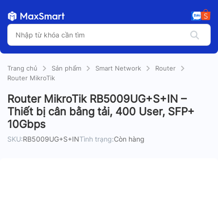
Trang chủ
Sản phẩm
Smart Network
Router
Router MikroTik
Router MikroTik RB5009UG+S+IN –
Thiết bị cân bằng tải, 400 User, SFP+
10Gbps
SKU:
RB5009UG+S+IN
Tình trạng:
Còn hàng