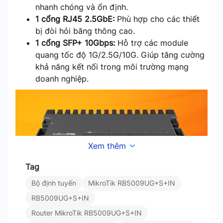
nhanh chóng và ổn định.
1 cổng RJ45 2.5GbE:
Phù hợp cho các thiết
bị đòi hỏi băng thông cao.
1 cổng SFP+ 10Gbps:
Hỗ trợ các module
quang tốc độ 1G/2.5G/10G. Giúp tăng cường
khả năng kết nối trong môi trường mạng
doanh nghiệp.
Xem thêm
Tag
MikroTik RB5009UG+S+IN hỗ trợ port 2.5Gbps và SFP+
10Gbps
Bộ định tuyến
MikroTik RB5009UG+S+IN
RB5009UG+S+IN
Hiệu năng mạnh mẽ với CPU Quad-core ARM
Router MikroTik RB5009UG+S+IN
1.4 GHz