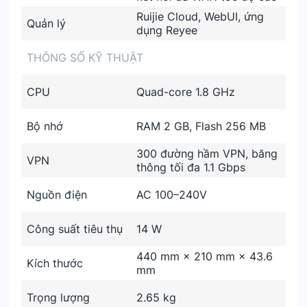
Ruijie Cloud, WebUI, ứng
Quản lý
dụng Reyee
THÔNG SỐ KỸ THUẬT
CPU
Quad-core 1.8 GHz
Bộ nhớ
RAM 2 GB, Flash 256 MB
300 đường hầm VPN, băng
VPN
thông tối đa 1.1 Gbps
Nguồn điện
AC 100–240V
Công suất tiêu thụ
14 W
440 mm × 210 mm × 43.6
Kích thước
mm
Trọng lượng
2.65 kg