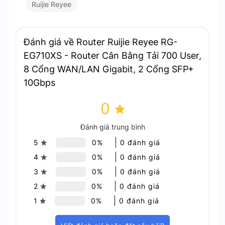
10 cổng mạng
tốc độ cao, phù hợp nhiều mô hình
Ruijie Reyee
triển khai:
2 cổng SFP+ 10Gbps
WAN/LAN
Đánh giá về Router Ruijie Reyee RG-
4 cổng RJ45 2.5G
(1 WAN cố định, 3
EG710XS - Router Cân Bằng Tải 700 User,
WAN/LAN)
8 Cổng WAN/LAN Gigabit, 2 Cổng SFP+
4 cổng RJ45 1G
(1 LAN cố định, 3 WAN/LAN)
10Gbps
Hệ thống cổng đa dạng giúp doanh nghiệp
mở
0
rộng băng thông dễ dàng
. Thiết bị sẵn sàng cho
các đường truyền Internet tốc độ cao và hạ tầng
Đánh giá trung bình
mạng tương lai.
5
0%
0 đánh giá
4
0%
0 đánh giá
3
0%
0 đánh giá
2
0%
0 đánh giá
1
0%
0 đánh giá