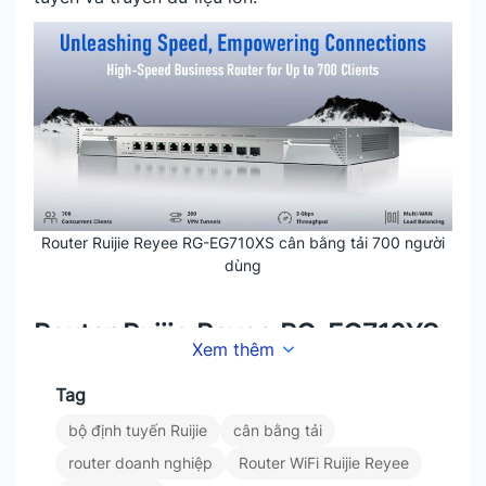
Router Ruijie Reyee RG-EG710XS cân bằng tải 700 người
dùng
Router Ruijie Reyee RG-EG710XS
Xem thêm
– Hệ Thống Cổng Kết Nối Đa
Tag
Dạng
bộ định tuyến Ruijie
cân bằng tải
router doanh nghiệp
Router WiFi Ruijie Reyee
Thiết bị router doanh nghiệp Ruijie được trang bị