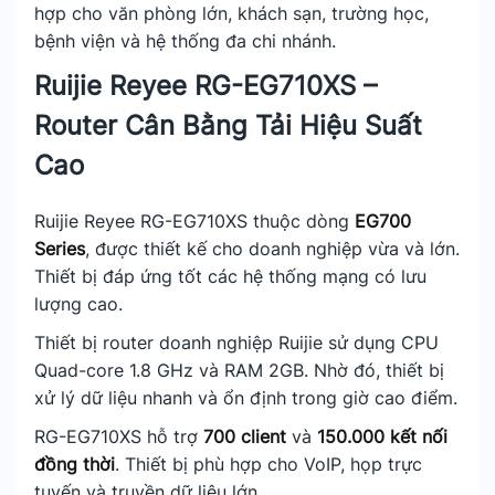
hợp cho văn phòng lớn, khách sạn, trường học,
bệnh viện và hệ thống đa chi nhánh.
Ruijie Reyee RG-EG710XS –
Router Cân Bằng Tải Hiệu Suất
Cao
Ruijie Reyee RG-EG710XS thuộc dòng
EG700
Series
, được thiết kế cho doanh nghiệp vừa và lớn.
Thiết bị đáp ứng tốt các hệ thống mạng có lưu
lượng cao.
Thiết bị router doanh nghiệp Ruijie sử dụng CPU
Quad-core 1.8 GHz và RAM 2GB. Nhờ đó, thiết bị
xử lý dữ liệu nhanh và ổn định trong giờ cao điểm.
RG-EG710XS hỗ trợ
700 client
và
150.000 kết nối
đồng thời
. Thiết bị phù hợp cho VoIP, họp trực
tuyến và truyền dữ liệu lớn.