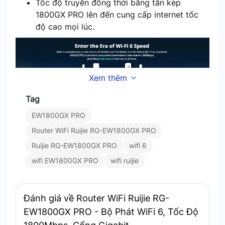
Tốc độ truyền đồng thời băng tần kép
1800GX PRO lên đến cung cấp internet tốc
độ cao mọi lúc.
Xem thêm
Tag
EW1800GX PRO
Router WiFi Ruijie RG-EW1800GX PRO
Trải nghiệm internet tốc độ cao mọi lúc
Ruijie RG-EW1800GX PRO
wifi 6
wifi EW1800GX PRO
wifi ruijie
Tín hiệu Wi-Fi mạnh cảm giác
như không có tường
Đánh giá về Router WiFi Ruijie RG-
EW1800GX PRO - Bộ Phát WiFi 6, Tốc Độ
Công nghệ Beamforming và tích hợp bộ khuếch