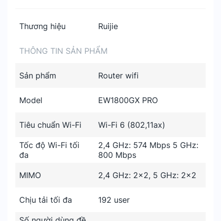
Thương hiệu
Ruijie
THÔNG TIN SẢN PHẨM
Sản phẩm
Router wifi
Model
EW1800GX PRO
Tiêu chuẩn Wi-Fi
Wi-Fi 6 (802,11ax)
Tốc độ Wi-Fi tối
2,4 GHz: 574 Mbps 5 GHz:
đa
800 Mbps
MIMO
2,4 GHz: 2×2, 5 GHz: 2×2
Chịu tải tối đa
192 user
Số người dùng đề