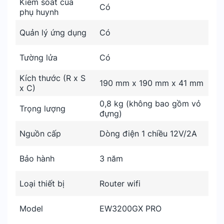
Kiểm soát của
Có
phụ huynh
Quản lý ứng dụng
Có
Tường lửa
Có
Kích thước (R x S
190 mm x 190 mm x 41 mm
x C)
0,8 kg (không bao gồm vỏ
Trọng lượng
đựng)
Nguồn cấp
Dòng điện 1 chiều 12V/2A
Bảo hành
3 năm
Loại thiết bị
Router wifi
Model
EW3200GX PRO