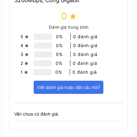
3200Mbps, Cổng Gigabit
nối cao hơn.
Hỗ trợ kết nối đồng thời nhiều
0
thiết bị
Đánh giá trung bình
5
0%
0 đánh giá
MU-MIMO cùng với công nghệ OFDMA cải thiện
4
0%
0 đánh giá
đáng kể hiệu suất mạng cho nhiều thiết bị đầu
3
0%
0 đánh giá
cuối
2
0%
0 đánh giá
1
0%
0 đánh giá
Viết đánh giá hoặc đặt câu hỏi?
Vẫn chưa có đánh giá.