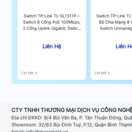
Switch TP-Link TL-SL1311P –
Switch TP-Link T
Switch 8 Cổng PoE 100Mbps,
Bộ Chia Mạng 8 
2 Cổng Uplink Gigabit, Switch
Switch Unmana
Unmanaged 65W
Liên Hệ
Liên H
Chi tiết
Chi tiết
CTY TNHH THƯƠNG MẠI DỊCH VỤ CÔNG NGHỆ
Địa chỉ ĐKKD: 9/4 Bùi Văn Ba, P. Tân Thuận Đông, Qu
Showroom: 32/83 Bùi Đình Tuý, P.12, Quận Bình Thạn
Email: info@maxsmart.vn