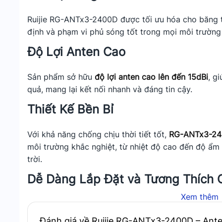
Ruijie RG-ANTx3-2400D được tối ưu hóa cho băng
định và phạm vi phủ sóng tốt trong mọi môi trường
Độ Lợi Anten Cao
Sản phẩm sở hữu
độ lợi anten cao lên đến 15dBi
, g
quả, mang lại kết nối nhanh và đáng tin cậy.
Thiết Kế Bền Bỉ
Với khả năng chống chịu thời tiết tốt,
RG-ANTx3-2
môi trường khắc nghiệt, từ nhiệt độ cao đến độ ẩm
trời.
Dễ Dàng Lắp Đặt và Tương Thích 
Xem thêm
Anten này có thiết kế nhỏ gọn, dễ dàng lắp đặt trê
thích với nhiều thiết bị điểm truy cập (AP) của Ruijie
Đánh giá về Ruijie RG-ANTx3-2400D – Ante