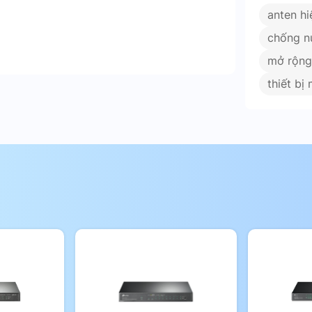
anten hi
o các ứng dụng mạng đòi hỏi hiệu suất
chống n
iệu mạnh mẽ. Tiết kiệm chi phí và phù hợp
i trời.
mở rộng
thiết bị 
uất cao. Đáp ứng tốt mọi yêu cầu về kết
 và công nghiệp. Với thiết kế bền bỉ, khả
ẩm này sẽ là lựa chọn tối ưu để nâng cấp