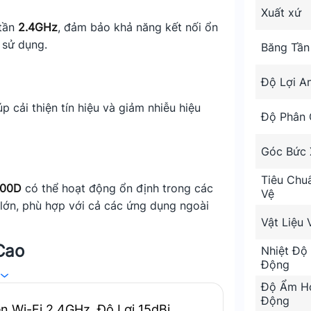
Xuất xứ
 tần
2.4GHz
, đảm bảo khả năng kết nối ổn
 sử dụng.
Băng Tần
Độ Lợi A
iúp cải thiện tín hiệu và giảm nhiễu hiệu
Độ Phân
Góc Bức 
Tiêu Chu
400D
có thể hoạt động ổn định trong các
Vệ
 lớn, phù hợp với cả các ứng dụng ngoài
Vật Liệu 
Cao
Nhiệt Độ
Động
n nhiều bề mặt khác nhau. Đồng thời tương
Độ Ẩm H
Động
.
n Wi-Fi 2.4GHz, Độ Lợi 15dBi