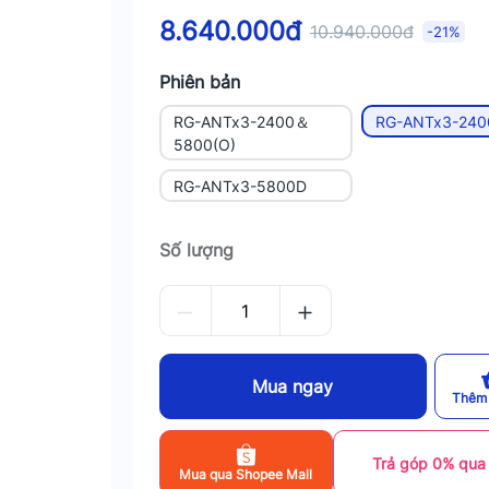
8.640.000đ
10.940.000đ
-21%
Phiên bản
RG-ANTx3-2400＆
RG-ANTx3-240
5800(O)
RG-ANTx3-5800D
Số lượng
Mua ngay
Thêm 
Trả góp 0% qua
Mua qua Shopee Mall