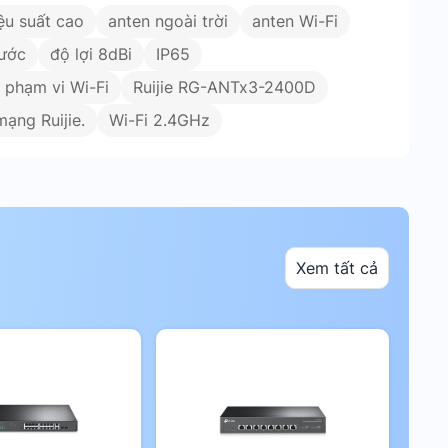
ệu suất cao
anten ngoài trời
anten Wi-Fi
ước
độ lợi 8dBi
IP65
 phạm vi Wi-Fi
Ruijie RG-ANTx3-2400D
mạng Ruijie.
Wi-Fi 2.4GHz
Xem tất cả