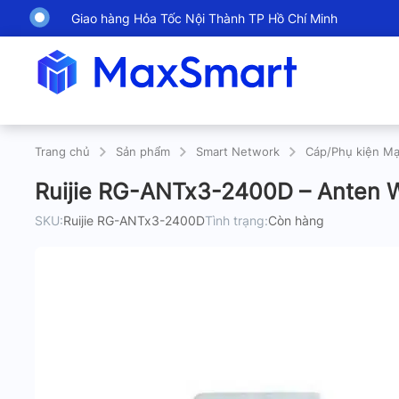
Giao hàng Hỏa Tốc Nội Thành TP Hồ Chí Minh
Trang chủ
Sản phẩm
Smart Network
Cáp/Phụ kiện M
Ruijie RG-ANTx3-2400D – Anten W
SKU:
Ruijie RG-ANTx3-2400D
Tình trạng:
Còn hàng