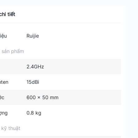
hi tiết
iệu
Ruijie
n sản phẩm
2.4GHz
nten
15dBi
ớc
600 x 50 mm
ợng
0.8 kg
 kỹ thuật