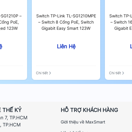
L-SG1210P –
Switch TP-Link TL-SG1210MPE
Switch TP-
Cổng PoE,
– Switch 8 Cổng PoE, Switch
– Switch 1
ged 123W
Gigabit Easy Smart 123W
Gigabit 
ệ
Liên Hệ
Chi tiết
Chi tiết
 THẾ KỶ
HỖ TRỢ KHÁCH HÀNG
ận 7, TP.HCM
Giới thiệu về MaxSmart
h, TP.HCM