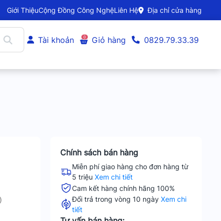
Giới Thiệu
Cộng Đồng Công Nghệ
Liên Hệ
Địa chỉ cửa hàng
0
Tài khoản
Giỏ hàng
0829.79.33.39
Chính sách bán hàng
Miễn phí giao hàng cho đơn hàng từ
5 triệu
Xem chi tiết
Cam kết hàng chính hãng 100%
Đổi trả trong vòng 10 ngày
Xem chi
)
tiết
Tư vấn bán hàng: