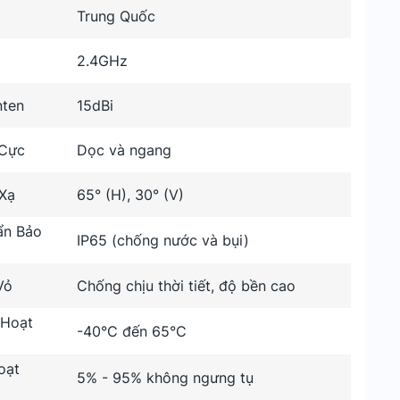
Trung Quốc
2.4GHz
nten
15dBi
 Cực
Dọc và ngang
Xạ
65° (H), 30° (V)
ẩn Bảo
IP65 (chống nước và bụi)
Vỏ
Chống chịu thời tiết, độ bền cao
 Hoạt
-40°C đến 65°C
oạt
5% - 95% không ngưng tụ