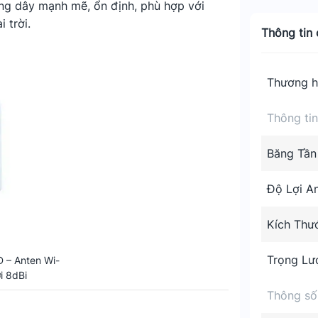
ng dây mạnh mẽ, ổn định, phù hợp với
 trời.
Thông tin c
Thương h
Thông ti
Băng Tần
Độ Lợi A
Kích Thư
Trọng Lư
 – Anten Wi-
i 8dBi
Thông số