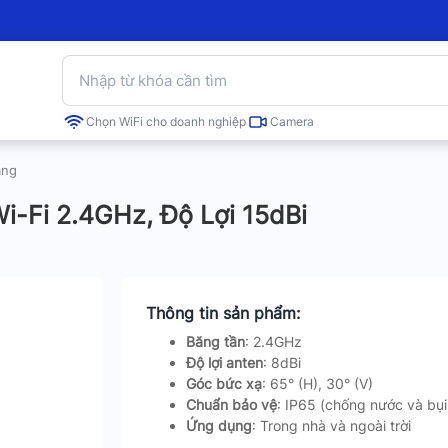
Chọn WiFi cho doanh nghiệp
Camera
ạng
i-Fi 2.4GHz, Độ Lợi 15dBi
Thông tin sản phẩm:
Băng tần
: 2.4GHz
Độ lợi anten
: 8dBi
Góc bức xạ
: 65° (H), 30° (V)
Chuẩn bảo vệ
: IP65 (chống nước và bụi
Ứng dụng
: Trong nhà và ngoài trời