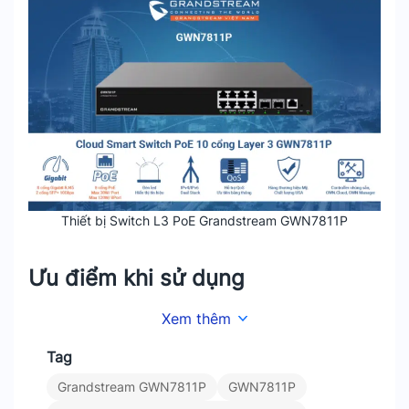
Thiết bị Switch L3 PoE Grandstream GWN7811P
Ưu điểm khi sử dụng
Xem thêm
Cấp nguồn linh hoạt:
Với tổng công suất PoE
120W. Switch này phù hợp cho việc kết nối
Tag
và cấp nguồn đồng thời cho camera an ninh.
Grandstream GWN7811P
GWN7811P
Điểm phát WiFi và điện thoại IP trong các hệ