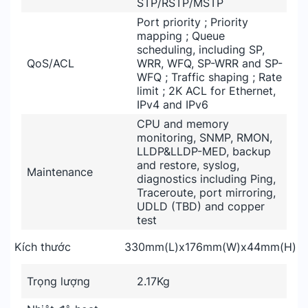
STP/RSTP/MSTP
Port priority ; Priority
mapping ; Queue
scheduling, including SP,
QoS/ACL
WRR, WFQ, SP-WRR and SP-
WFQ ; Traffic shaping ; Rate
limit ; 2K ACL for Ethernet,
IPv4 and IPv6
CPU and memory
monitoring, SNMP, RMON,
LLDP&LLDP-MED, backup
and restore, syslog,
Maintenance
diagnostics including Ping,
Traceroute, port mirroring,
UDLD (TBD) and copper
test
Kích thước
330mm(L)x176mm(W)x44mm(H)
Trọng lượng
2.17Kg