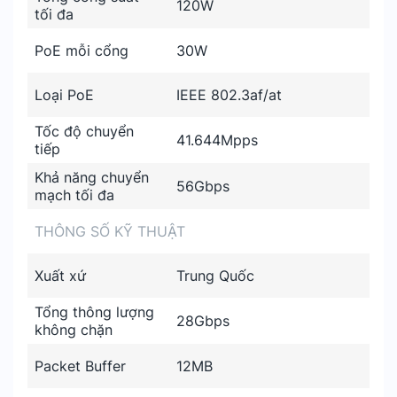
120W
tối đa
PoE mỗi cổng
30W
Loại PoE
IEEE 802.3af/at
Tốc độ chuyển
41.644Mpps
tiếp
Khả năng chuyển
56Gbps
mạch tối đa
THÔNG SỐ KỸ THUẬT
Xuất xứ
Trung Quốc
Tổng thông lượng
28Gbps
không chặn
Packet Buffer
12MB