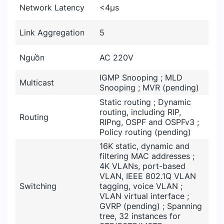
Network Latency
<4µs
Link Aggregation
5
Nguồn
AC 220V
IGMP Snooping ; MLD
Multicast
Snooping ; MVR (pending)
Static routing ; Dynamic
routing, including RIP,
Routing
RIPng, OSPF and OSPFv3 ;
Policy routing (pending)
16K static, dynamic and
filtering MAC addresses ;
4K VLANs, port-based
VLAN, IEEE 802.1Q VLAN
Switching
tagging, voice VLAN ;
VLAN virtual interface ;
GVRP (pending) ; Spanning
tree, 32 instances for