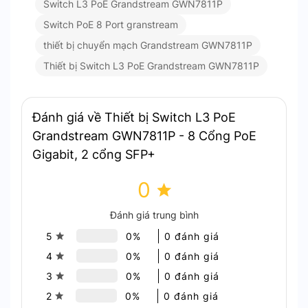
thống mạng doanh nghiệp.
Switch L3 PoE Grandstream GWN7811P
Khả năng mở rộng vượt trội:
Cổng 10G SFP+
Switch PoE 8 Port granstream
mang đến băng thông cao. Phù hợp cho các
thiết bị chuyển mạch Grandstream GWN7811P
doanh nghiệp có nhu cầu mở rộng hệ thống
Thiết bị Switch L3 PoE Grandstream GWN7811P
trong tương lai.
Quản lý dễ dàng:
Hỗ trợ quản lý qua giao
diện web và nền tảng cloud. Cho phép người
Đánh giá về Thiết bị Switch L3 PoE
dùng dễ dàng cấu hình và giám sát thiết bị từ
xa.
Grandstream GWN7811P - 8 Cổng PoE
Gigabit, 2 cổng SFP+
Ứng dụng thực tế Thiết bị Switch
L3 PoE Grandstream GWN7811P
0
Đánh giá trung bình
Switch GWN7811P là giải pháp hoàn hảo cho các
5
0%
0 đánh giá
môi trường cần kết nối và cấp nguồn đồng thời,
bao gồm:
4
0%
0 đánh giá
3
0%
0 đánh giá
Hệ thống an ninh:
Kết nối và cấp nguồn cho
camera IP mà không cần sử dụng thêm
2
0%
0 đánh giá